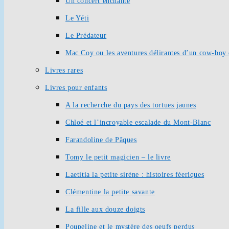
Un concert enchanté
Le Yéti
Le Prédateur
Mac Coy ou les aventures délirantes d’un cow-boy 
Livres rares
Livres pour enfants
A la recherche du pays des tortues jaunes
Chloé et l’incroyable escalade du Mont-Blanc
Farandoline de Pâques
Tomy le petit magicien – le livre
Laetitia la petite sirène : histoires féeriques
Clémentine la petite savante
La fille aux douze doigts
Poupeline et le mystère des oeufs perdus