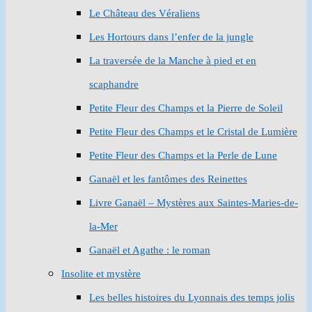
Le Château des Véraliens
Les Hortours dans l’enfer de la jungle
La traversée de la Manche à pied et en
scaphandre
Petite Fleur des Champs et la Pierre de Soleil
Petite Fleur des Champs et le Cristal de Lumière
Petite Fleur des Champs et la Perle de Lune
Ganaël et les fantômes des Reinettes
Livre Ganaël – Mystères aux Saintes-Maries-de-
la-Mer
Ganaël et Agathe : le roman
Insolite et mystère
Les belles histoires du Lyonnais des temps jolis