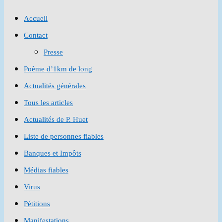
to
Accueil
close
Contact
the
Presse
search
Poème d’1km de long
panel.
Actualités générales
Tous les articles
Actualités de P. Huet
Liste de personnes fiables
Banques et Impôts
Médias fiables
Virus
Pétitions
Manifestations