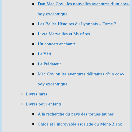
Dan Mac Coy : les nouvelles aventures d’un cow-
boy excentrique
Les Belles Histoires du Lyonnais – Tome 2
Livre Merveilles et Mystères
Un concert enchanté
Le Yéti
Le Prédateur
Mac Coy ou les aventures délirantes d’un cow-
boy excentrique
Livres rares
Livres pour enfants
A la recherche du pays des tortues jaunes
Chloé et l’incroyable escalade du Mont-Blanc