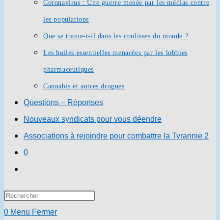
Coronavirus : Une guerre menée par les médias contre
les populations
Que se trame-t-il dans les coulisses du monde ?
Les huiles essentielles menacées par les lobbies
pharmaceutiques
Cannabis et autres drogues
Questions – Réponses
Nouveaux syndicats pour vous déendre
Associations à rejoindre pour combattre la Tyrannie 2
0
Toggle
website
Press
search
Escape
0
Menu
Fermer