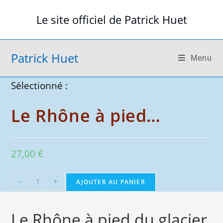
Skip
Le site officiel de Patrick Huet
to
content
Patrick Huet
Menu
Sélectionné :
Le Rhône à pied…
27,00
€
quantité
-
+
AJOUTER AU PANIER
de
Le
Le Rhône à pied du glacier
Rhône