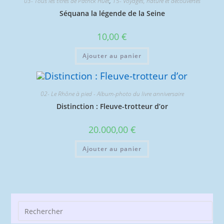
03- Tous les titres de Patrick Huet
,
15- Voyages, nature et découvertes
Séquana la légende de la Seine
10,00
€
Ajouter au panier
02- Le Rhône à pied - Album-photo du livre anniversaire
Distinction : Fleuve-trotteur d’or
20.000,00
€
Ajouter au panier
Pre
Esc