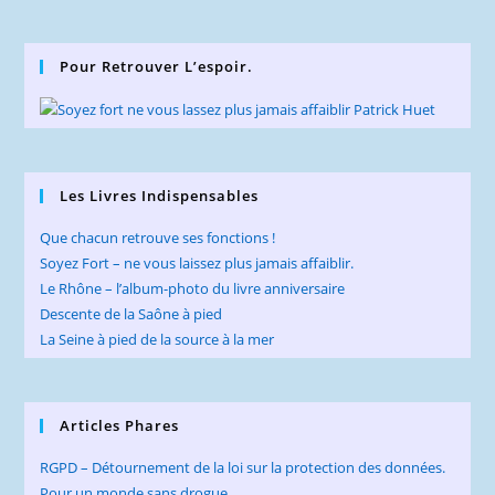
to
clo
Pour Retrouver L’espoir.
the
sea
pan
Les Livres Indispensables
Que chacun retrouve ses fonctions !
Soyez Fort – ne vous laissez plus jamais affaiblir.
Le Rhône – l’album-photo du livre anniversaire
Descente de la Saône à pied
La Seine à pied de la source à la mer
Articles Phares
RGPD – Détournement de la loi sur la protection des données.
Pour un monde sans drogue