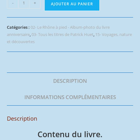
quantité
-
+
AJOUTER AU PANIER
de
Le
Rhône
Catégories :
02- Le Rhône à pied - Album-photo du livre
à
anniversaire
,
03- Tous les titres de Patrick Huet
,
15- Voyages, nature
pied
et découvertes
du
glacier
à
la
mer-
DESCRIPTION
Album-
photo
INFORMATIONS COMPLÉMENTAIRES
et
description
Description
Contenu du livre.