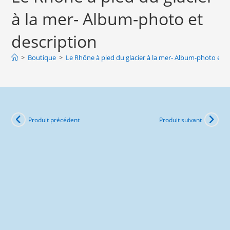
à
à la mer- Album-photo et
pied
du
description
glacier
à
>
Boutique
>
Le Rhône à pied du glacier à la mer- Album-photo et d
la
mer-
Album-
photo
Produit précédent
Produit suivant
et
description