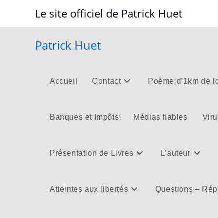
Skip
Le site officiel de Patrick Huet
to
content
Patrick Huet
Accueil
Contact
Poème d’1km de l
Banques et Impôts
Médias fiables
Viru
Présentation de Livres
L’auteur
Atteintes aux libertés
Questions – Ré