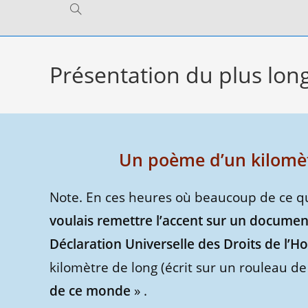
Toggle
website
Présentation du plus lo
search
Un poème d’un kilomèt
Note. En ces heures où beaucoup de ce q
voulais remettre l’accent sur un document
Déclaration Universelle des Droits de l’
kilomètre de long (écrit sur un rouleau de t
de ce monde
» .