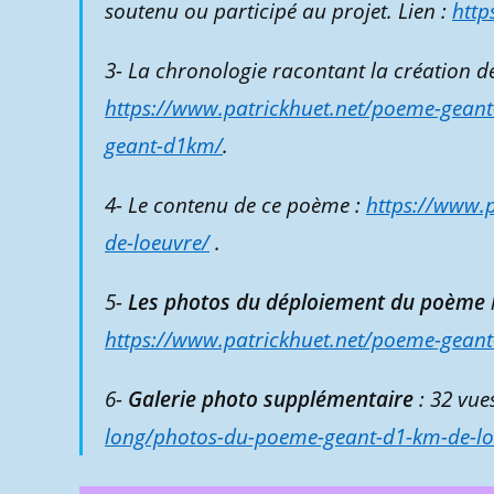
soutenu ou participé au projet. Lien :
http
3- La chronologie racontant la création d
https://www.patrickhuet.net/poeme-geant
geant-d1km/
.
4- Le contenu de ce poème :
https://www.
de-loeuvre/
.
5-
Les photos du déploiement du poème
https://www.patrickhuet.net/poeme-gean
6-
Galerie photo supplémentaire
: 32 vue
long/photos-du-poeme-geant-d1-km-de-lo