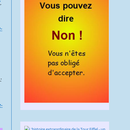
/
.
-
:
-