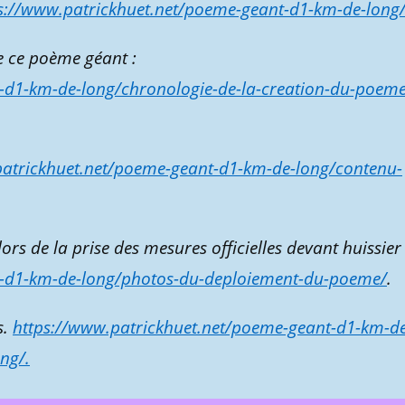
s://www.patrickhuet.net/poeme-geant-d1-km-de-long
e ce poème géant :
-d1-km-de-long/chronologie-de-la-creation-du-poeme
patrickhuet.net/poeme-geant-d1-km-de-long/contenu-
lors de la prise des mesures officielles devant huissier 
t-d1-km-de-long/photos-du-deploiement-du-poeme/
.
s.
https://www.patrickhuet.net/poeme-geant-d1-km-de
ng/.