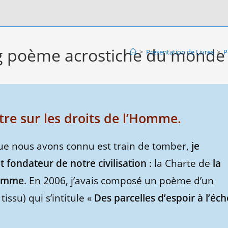
ng poème acrostiche du monde
>
Présentation de Livres
>
P
re sur les droits de l’Homme.
ue nous avons connu est train de tomber,
je
 fondateur de notre civilisation
: la Charte de
la
Homme
. En 2006, j’avais composé un poème d’un
issu) qui s’intitule «
Des parcelles d’espoir à l’éc