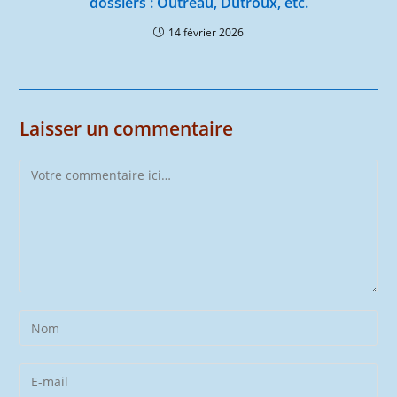
dossiers : Outreau, Dutroux, etc.
14 février 2026
Laisser un commentaire
Comment
Enter
your
name
Enter
or
your