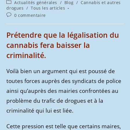
de
publiée :
Post
Actualités générales
/
Blog
/
Cannabis et autres
la
category:
drogues
/
Tous les articles
publication :
Commentaires
0 commentaire
de
la
publication :
Prétendre que la légalisation du
cannabis fera baisser la
criminalité
.
Voilà bien un argument qui est poussé de
toutes forces auprès des syndicats de police
ainsi qu’auprès des mairies confrontées au
problème du trafic de drogues et à la
criminalité qui lui est liée.
Cette pression est telle que certains maires,