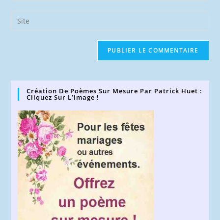
username
email
Saisir
to
address
l’URL
comment
to
de
comment
votre
site
(facultatif)
Création De Poèmes Sur Mesure Par Patrick Huet :
Cliquez Sur L’image !