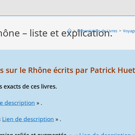
ône – liste et explication.
>
Présentation de Livres
>
Voyage
s sur le Rhône écrits par Patrick Huet
s exacts de ces livres.
e description
» .
«
Lien de description
» .