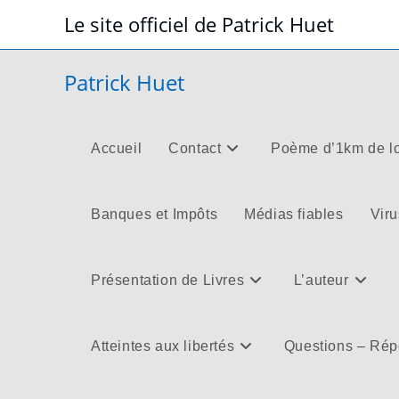
Skip
Le site officiel de Patrick Huet
to
content
Patrick Huet
Accueil
Contact
Poème d’1km de l
Banques et Impôts
Médias fiables
Viru
Présentation de Livres
L’auteur
Atteintes aux libertés
Questions – Ré