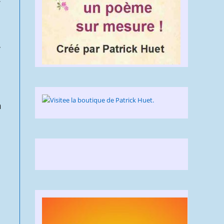
»
.
n