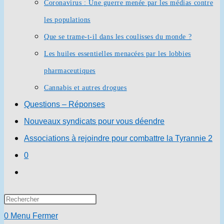
Coronavirus : Une guerre menée par les médias contre
les populations
Que se trame-t-il dans les coulisses du monde ?
Les huiles essentielles menacées par les lobbies
pharmaceutiques
Cannabis et autres drogues
Questions – Réponses
Nouveaux syndicats pour vous déendre
Associations à rejoindre pour combattre la Tyrannie 2
0
Toggle
website
Press
search
Escape
0
Menu
Fermer