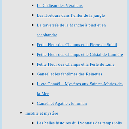
Le Château des Véraliens
Les Hortours dans l’enfer de la jungle
La traversée de la Manche à pied et en
scaphandre
Petite Fleur des Champs et la Pierre de Soleil
Petite Fleur des Champs et le Cristal de Lumière
Petite Fleur des Champs et la Perle de Lune
Ganaël et les fantômes des Reinettes
Livre Ganaël – Mystères aux Saintes-Maries-de-
la-Mer
Ganaël et Agathe : le roman
Insolite et mystère
Les belles histoires du Lyonnais des temps jolis