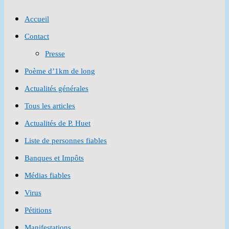
to
Accueil
close
Contact
the
Presse
search
Poème d’1km de long
panel.
Actualités générales
Tous les articles
Actualités de P. Huet
Liste de personnes fiables
Banques et Impôts
Médias fiables
Virus
Pétitions
Manifestations