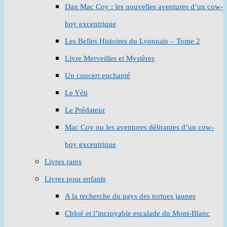
Dan Mac Coy : les nouvelles aventures d’un cow-
boy excentrique
Les Belles Histoires du Lyonnais – Tome 2
Livre Merveilles et Mystères
Un concert enchanté
Le Yéti
Le Prédateur
Mac Coy ou les aventures délirantes d’un cow-
boy excentrique
Livres rares
Livres pour enfants
A la recherche du pays des tortues jaunes
Chloé et l’incroyable escalade du Mont-Blanc