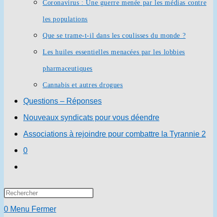
Coronavirus : Une guerre menée par les médias contre
les populations
Que se trame-t-il dans les coulisses du monde ?
Les huiles essentielles menacées par les lobbies
pharmaceutiques
Cannabis et autres drogues
Questions – Réponses
Nouveaux syndicats pour vous déendre
Associations à rejoindre pour combattre la Tyrannie 2
0
Toggle
website
Press
search
Escape
0
Menu
Fermer