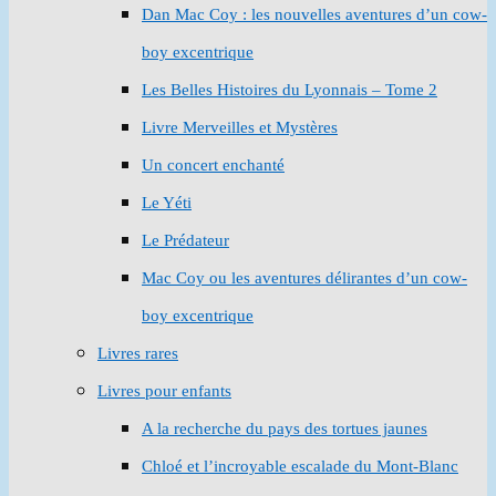
Dan Mac Coy : les nouvelles aventures d’un cow-
boy excentrique
Les Belles Histoires du Lyonnais – Tome 2
Livre Merveilles et Mystères
Un concert enchanté
Le Yéti
Le Prédateur
Mac Coy ou les aventures délirantes d’un cow-
boy excentrique
Livres rares
Livres pour enfants
A la recherche du pays des tortues jaunes
Chloé et l’incroyable escalade du Mont-Blanc