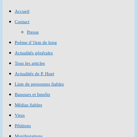
to
Accueil
close
Contact
the
Presse
search
Poème d’1km de long
panel.
Actualités générales
Tous les articles
Actualités de P. Huet
Liste de personnes fiables
Banques et Impôts
Médias fiables
Virus
Pétitions
Manifestations