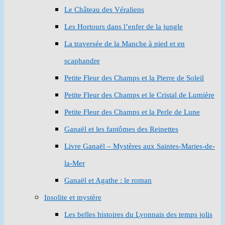
Le Château des Véraliens
Les Hortours dans l’enfer de la jungle
La traversée de la Manche à pied et en
scaphandre
Petite Fleur des Champs et la Pierre de Soleil
Petite Fleur des Champs et le Cristal de Lumière
Petite Fleur des Champs et la Perle de Lune
Ganaël et les fantômes des Reinettes
Livre Ganaël – Mystères aux Saintes-Maries-de-
la-Mer
Ganaël et Agathe : le roman
Insolite et mystère
Les belles histoires du Lyonnais des temps jolis