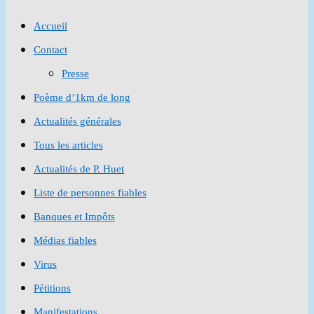
to
Accueil
close
Contact
the
Presse
search
Poème d’1km de long
panel.
Actualités générales
Tous les articles
Actualités de P. Huet
Liste de personnes fiables
Banques et Impôts
Médias fiables
Virus
Pétitions
Manifestations