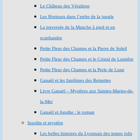
Le Château des Véraliens
Les Hortours dans l’enfer de la jungle
La traversée de la Manche à pied et en
scaphandre
Petite Fleur des Champs et la Pierre de Soleil
Petite Fleur des Champs et le Cristal de Lumière
Petite Fleur des Champs et la Perle de Lune
Ganaël et les fantômes des Reinettes
Livre Ganaël – Mystères aux Saintes-Maries-de-
la-Mer
Ganaël et Agathe : le roman
Insolite et mystère
Les belles histoires du Lyonnais des temps jolis