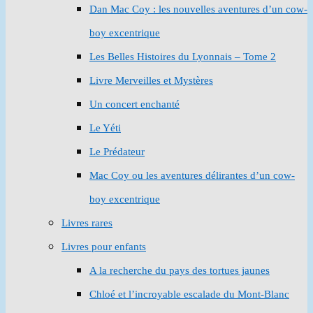
Dan Mac Coy : les nouvelles aventures d’un cow-
boy excentrique
Les Belles Histoires du Lyonnais – Tome 2
Livre Merveilles et Mystères
Un concert enchanté
Le Yéti
Le Prédateur
Mac Coy ou les aventures délirantes d’un cow-
boy excentrique
Livres rares
Livres pour enfants
A la recherche du pays des tortues jaunes
Chloé et l’incroyable escalade du Mont-Blanc