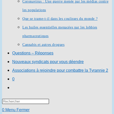
Coronavirus : Une guerre menée par les médias contre
les populations
Que se trame-t-il dans les coulisses du monde ?
Les huiles essentielles menacées par les lobbies
pharmaceutiques
Cannabis et autres drogues
Questions – Réponses
Nouveaux syndicats pour vous déendre
Associations à rejoindre pour combattre la Tyrannie 2
0
Toggle
website
Press
search
Escape
0
Menu
Fermer