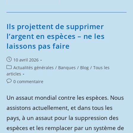
À
La
Facturation
Électronique
Obligatoire :
Espionnage
Ils projettent de supprimer
Intensif
Au
l’argent en espèces – ne les
Profit
Des
laissons pas faire
Grandes
Plateformes
Et…
Concurrence
Publication
10 avril 2026
Déloyale
Envers
publiée :
Post
Actualités générales
/
Banques
/
Blog
/
Tous les
Les
Petites
category:
articles
Entreprises
Commentaires
0 commentaire
de
la
Un assaut mondial contre les espèces. Nous
publication :
assistons actuellement, et dans tous les
pays, à un assaut pour la suppression des
espèces et les remplacer par un système de