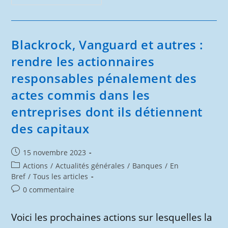
Ont
Endetté
Les
Pays
Pour
Les
Blackrock, Vanguard et autres :
Placer
Sous
rendre les actionnaires
Le
Contrôle
responsables pénalement des
Des
Financiers
:
actes commis dans les
Exigeons
Des
entreprises dont ils détiennent
Banques
Le
Remboursement
des capitaux
Des
Intérêts
Payés
Publication
15 novembre 2023
Depuis
Les
publiée :
Post
Actions
/
Actualités générales
/
Banques
/
En
Années 70
!
category:
Bref
/
Tous les articles
Commentaires
0 commentaire
de
la
Voici les prochaines actions sur lesquelles la
publication :