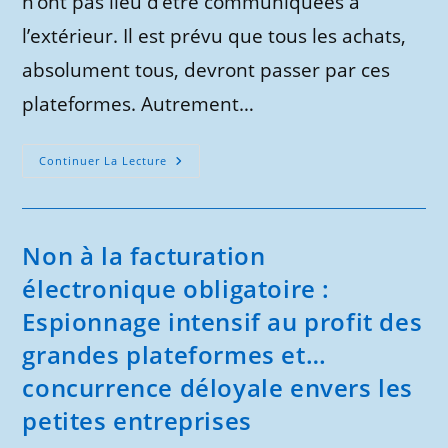
n’ont pas lieu d’être communiquées à
l’extérieur. Il est prévu que tous les achats,
absolument tous, devront passer par ces
plateformes. Autrement…
Facturation
Continuer La Lecture
Électronique
Obligatoire
–
Voici
Les
Moyens
Non à la facturation
Administratifs
De
électronique obligatoire :
La
Contester
Espionnage intensif au profit des
grandes plateformes et…
concurrence déloyale envers les
petites entreprises