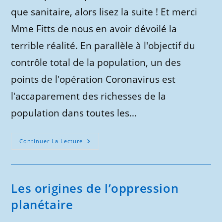
que sanitaire, alors lisez la suite ! Et merci
Mme Fitts de nous en avoir dévoilé la
terrible réalité. En parallèle à l'objectif du
contrôle total de la population, un des
points de l'opération Coronavirus est
l'accaparement des richesses de la
population dans toutes les…
Catherine
Continuer La Lecture
Austin
Fitts,
Ex-
Banquière,
Dévoile
Le
Les origines de l’oppression
Projet
Des
planétaire
Banques
Pour
S’approprier