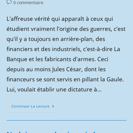
Commentaires
0 commentaire
de
la
L'affreuse vérité qui apparaît à ceux qui
publication :
étudient vraiment l'origine des guerres, c'est
qu'il y a toujours en arrière-plan, des
financiers et des industriels, c'est-à-dire La
Banque et les fabricants d'armes. Ceci
depuis au moins Jules César, dont les
financeurs se sont servis en pillant la Gaule.
Lui, voulait établir une dictature à…
Morts
Continuer La Lecture
Pour
La
Patrie
?
Ou
Pour