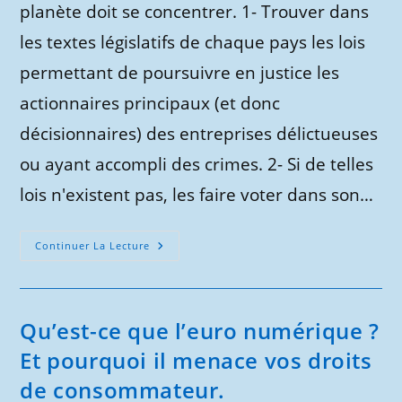
planète doit se concentrer. 1- Trouver dans
les textes législatifs de chaque pays les lois
permettant de poursuivre en justice les
actionnaires principaux (et donc
décisionnaires) des entreprises délictueuses
ou ayant accompli des crimes. 2- Si de telles
lois n'existent pas, les faire voter dans son…
Blackrock,
Continuer La Lecture
Vanguard
Et
Autres :
Rendre
Les
Actionnaires
Qu’est-ce que l’euro numérique ?
Responsables
Pénalement
Et pourquoi il menace vos droits
Des
Actes
de consommateur.
Commis
Dans