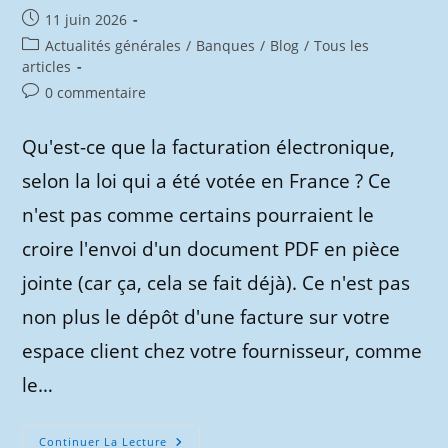
Publication
11 juin 2026
publiée :
Post
Actualités générales
/
Banques
/
Blog
/
Tous les
category:
articles
Commentaires
0 commentaire
de
la
Qu'est-ce que la facturation électronique,
publication :
selon la loi qui a été votée en France ? Ce
n'est pas comme certains pourraient le
croire l'envoi d'un document PDF en pièce
jointe (car ça, cela se fait déjà). Ce n'est pas
non plus le dépôt d'une facture sur votre
espace client chez votre fournisseur, comme
le…
Non
Continuer La Lecture