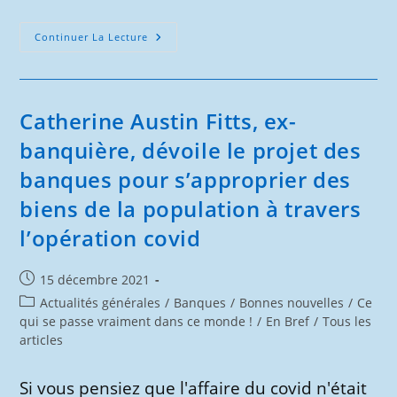
Qu’est-
Continuer La Lecture
Ce
Que
L’euro
Numérique ?
Et
Pourquoi
Catherine Austin Fitts, ex-
Il
Menace
banquière, dévoile le projet des
Vos
Droits
banques pour s’approprier des
De
Consommateur.
biens de la population à travers
l’opération covid
Publication
15 décembre 2021
publiée :
Post
Actualités générales
/
Banques
/
Bonnes nouvelles
/
Ce
category:
qui se passe vraiment dans ce monde !
/
En Bref
/
Tous les
articles
Si vous pensiez que l'affaire du covid n'était