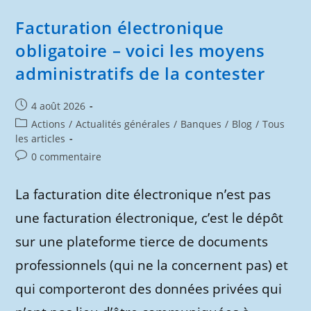
Facturation électronique
obligatoire – voici les moyens
administratifs de la contester
Publication
4 août 2026
publiée :
Post
Actions
/
Actualités générales
/
Banques
/
Blog
/
Tous
category:
les articles
Commentaires
0 commentaire
de
la
La facturation dite électronique n’est pas
publication :
une facturation électronique, c’est le dépôt
sur une plateforme tierce de documents
professionnels (qui ne la concernent pas) et
qui comporteront des données privées qui