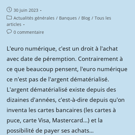
Les
Entreprises
Publication
30 juin 2023
Dont
Ils
publiée :
Post
Actualités générales
/
Banques
/
Blog
/
Tous les
Détiennent
Des
category:
articles
Capitaux
Commentaires
0 commentaire
de
la
L'euro numérique, c'est un droit à l'achat
publication :
avec date de péremption. Contrairement à
ce que beaucoup pensent, l'euro numérique
ce n'est pas de l'argent dématérialisé.
L'argent dématérialisé existe depuis des
dizaines d'années, c'est-à-dire depuis qu'on
inventa les cartes bancaires (les cartes à
puce, carte Visa, Mastercard...) et la
possibilité de payer ses achats…