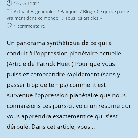
Des
Publication
10 avril 2021
Biens
publiée :
De
Post
Actualités générales
/
Banques
/
Blog
/
Ce qui se passe
La
category:
vraiment dans ce monde !
/
Tous les articles
Population
À
Commentaires
1 commentaire
Travers
L’opération
de
Covid
la
Un panorama synthétique de ce qui a
publication :
conduit à l'oppression planétaire actuelle.
(Article de Patrick Huet.) Pour que vous
puissiez comprendre rapidement (sans y
passer trop de temps) comment est
survenue l'oppression planétaire que nous
connaissons ces jours-ci, voici un résumé qui
vous apprendra exactement ce qui s'est
déroulé. Dans cet article, vous…