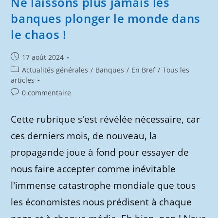
Ne laissons plus jamais les
Une
Guerre
banques plonger le monde dans
Fomentée
Par
le chaos !
Des
Industriels
Et
Des
Publication
17 août 2024
Banquiers
?
publiée :
Post
Actualités générales
/
Banques
/
En Bref
/
Tous les
category:
articles
Commentaires
0 commentaire
de
la
Cette rubrique s'est révélée nécessaire, car
publication :
ces derniers mois, de nouveau, la
propagande joue à fond pour essayer de
nous faire accepter comme inévitable
l'immense catastrophe mondiale que tous
les économistes nous prédisent à chaque