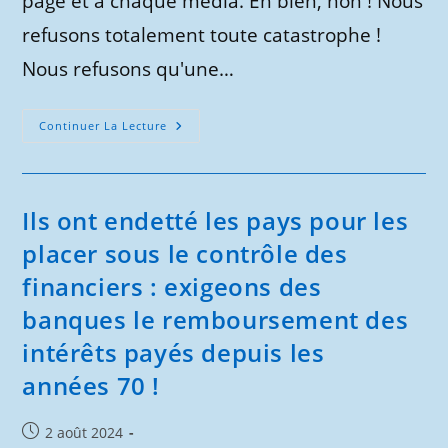
page et à chaque média. Eh bien, non ! Nous
refusons totalement toute catastrophe !
Nous refusons qu'une…
Ne
Continuer La Lecture
Laissons
Plus
Jamais
Les
Banques
Plonger
Ils ont endetté les pays pour les
Le
Monde
placer sous le contrôle des
Dans
Le
financiers : exigeons des
Chaos
!
banques le remboursement des
intérêts payés depuis les
années 70 !
Publication
2 août 2024