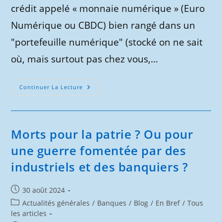
crédit appelé « monnaie numérique » (Euro
Numérique ou CBDC) bien rangé dans un
"portefeuille numérique" (stocké on ne sait
où, mais surtout pas chez vous,…
Ils
Continuer La Lecture
Projettent
De
Supprimer
L’argent
En
Espèces
Morts pour la patrie ? Ou pour
–
Ne
une guerre fomentée par des
Les
Laissons
industriels et des banquiers ?
Pas
Faire
Publication
30 août 2024
publiée :
Post
Actualités générales
/
Banques
/
Blog
/
En Bref
/
Tous
category:
les articles