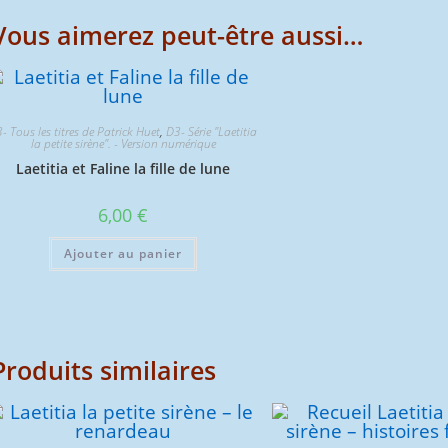
Vous aimerez peut-être aussi…
- Tous les titres de Patrick Huet
,
D3- Série "Laetitia
la petite sirène". - Version numérique
Laetitia et Faline la fille de lune
6,00
€
Ajouter au panier
Produits similaires