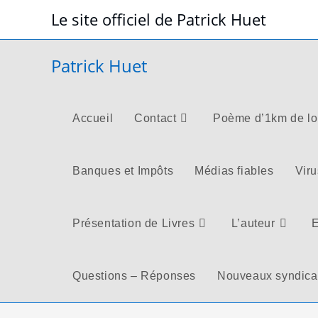
Skip
Le site officiel de Patrick Huet
to
content
Patrick Huet
Accueil
Contact
Poème d’1km de l
Banques et Impôts
Médias fiables
Viru
Présentation de Livres
L’auteur
E
Questions – Réponses
Nouveaux syndica