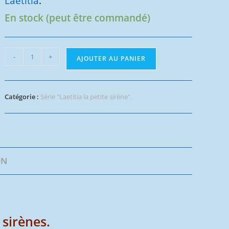
Laetitia
.
En stock (peut être commandé)
quantité
-
+
AJOUTER AU PANIER
de
Laetitia
la
Catégorie :
Série "Laetitia la petite sirène".
petite
sirène
-
Iridelle
ON
 sirènes.