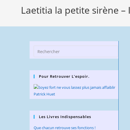
Laetitia la petite sirène – 
Press
Escap
to
close
Pour Retrouver L’espoir.
the
searc
panel.
Les Livres Indispensables
Que chacun retrouve ses fonctions !