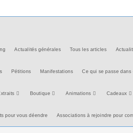
ong
Actualités générales
Tous les articles
Actuali
s
Pétitions
Manifestations
Ce qui se passe dans
xtraits
Boutique
Animations
Cadeaux
ts pour vous déendre
Associations à rejoindre pour com