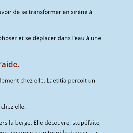
uvoir de se transformer en sirène à
phoser et se déplacer dans l’eau à une
’aide.
llement chez elle, Laetitia perçoit un
 chez elle.
vers la berge. Elle découvre, stupéfaite,
 vue, en proie à un terrible danger. La