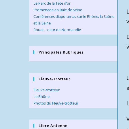
Le Parc de la Tête d’or
Promenade en Baie de Seine
L
Conférences diaporamas sur le Rhône, la Saône
v
et la Seine
Rouen coeur de Normandie
v
Principales Rubriques
U
Fleuve-Trotteur
a
Fleuve-trotteur
Le Rhône
L
Photos du Fleuve-trotteur
V
Libre Antenne
u