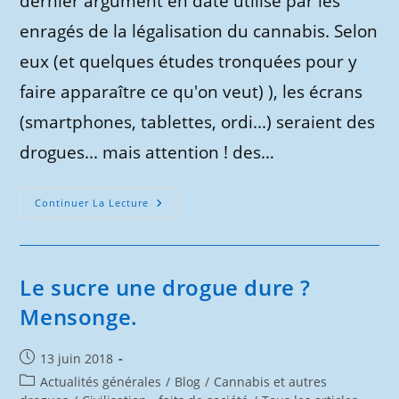
dernier argument en date utilisé par les
enragés de la légalisation du cannabis. Selon
eux (et quelques études tronquées pour y
faire apparaître ce qu'on veut) ), les écrans
(smartphones, tablettes, ordi...) seraient des
drogues... mais attention ! des…
Les
Continuer La Lecture
Écrans
Une
Drogue
Dure
?
Nouveau
Le sucre une drogue dure ?
Mensonge.
Mensonge.
Publication
13 juin 2018
publiée :
Post
Actualités générales
/
Blog
/
Cannabis et autres