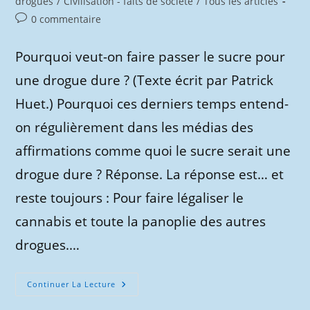
category:
drogues
/
Civilisation - faits de société
/
Tous les articles
Commentaires
0 commentaire
de
la
Pourquoi veut-on faire passer le sucre pour
publication :
une drogue dure ? (Texte écrit par Patrick
Huet.) Pourquoi ces derniers temps entend-
on régulièrement dans les médias des
affirmations comme quoi le sucre serait une
drogue dure ? Réponse. La réponse est… et
reste toujours : Pour faire légaliser le
cannabis et toute la panoplie des autres
drogues.…
Le
Continuer La Lecture
Sucre
Une