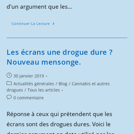
d'un argument que les…
Alcool
Continuer La Lecture
Et
Cannabis
Les écrans une drogue dure ?
Nouveau mensonge.
Publication
30 janvier 2019
publiée :
Post
Actualités générales
/
Blog
/
Cannabis et autres
category:
drogues
/
Tous les articles
Commentaires
0 commentaire
de
la
Réponse à ceux qui prétendent que les
publication :
écrans sont des drogues dures. Voici le