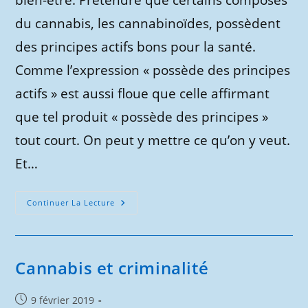
bien-être. Prétendre que certains composés
du cannabis, les cannabinoïdes, possèdent
des principes actifs bons pour la santé.
Comme l’expression « possède des principes
actifs » est aussi floue que celle affirmant
que tel produit « possède des principes »
tout court. On peut y mettre ce qu’on y veut.
Et…
Cannabinoïdes
Continuer La Lecture
–
La
Tromperie
Du
Bien-
Être.
Cannabis et criminalité
Publication
9 février 2019