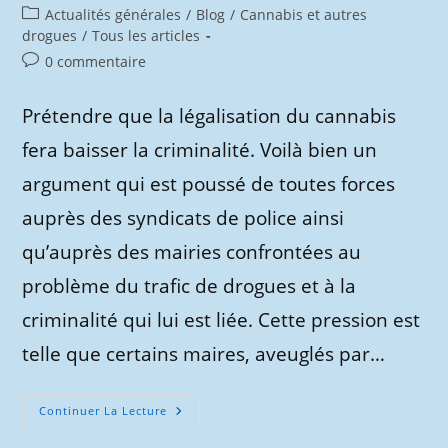
publiée :
Post
Actualités générales
/
Blog
/
Cannabis et autres
category:
drogues
/
Tous les articles
Commentaires
0 commentaire
de
la
Prétendre que la légalisation du cannabis
publication :
fera baisser la criminalité. Voilà bien un
argument qui est poussé de toutes forces
auprès des syndicats de police ainsi
qu’auprès des mairies confrontées au
problème du trafic de drogues et à la
criminalité qui lui est liée. Cette pression est
telle que certains maires, aveuglés par…
Cannabis
Continuer La Lecture
Et
Criminalité