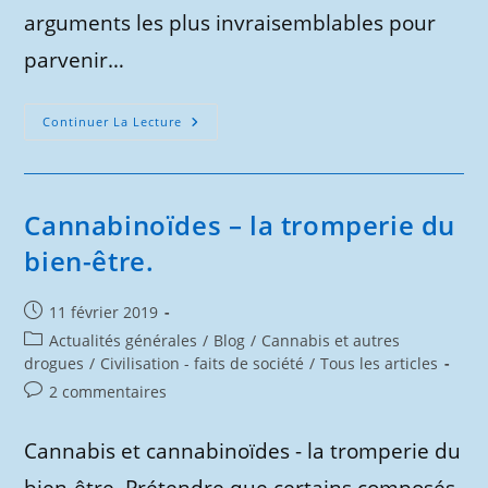
arguments les plus invraisemblables pour
parvenir…
Cannabis
Continuer La Lecture
Médical
Et
Thérapeutique
–
Le
Mensonge.
Cannabinoïdes – la tromperie du
bien-être.
Publication
11 février 2019
publiée :
Post
Actualités générales
/
Blog
/
Cannabis et autres
category:
drogues
/
Civilisation - faits de société
/
Tous les articles
Commentaires
2 commentaires
de
la
Cannabis et cannabinoïdes - la tromperie du
publication :