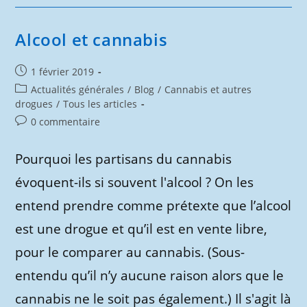
Alcool et cannabis
Publication
1 février 2019
publiée :
Post
Actualités générales
/
Blog
/
Cannabis et autres
category:
drogues
/
Tous les articles
Commentaires
0 commentaire
de
la
Pourquoi les partisans du cannabis
publication :
évoquent-ils si souvent l'alcool ? On les
entend prendre comme prétexte que l’alcool
est une drogue et qu’il est en vente libre,
pour le comparer au cannabis. (Sous-
entendu qu’il n’y aucune raison alors que le
cannabis ne le soit pas également.) Il s'agit là