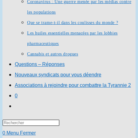
Coronavirus : Une guerre menée par les médias contre
les populations
Que se trame-t-il dans les coulisses du monde ?
Les huiles essentielles menacées par les lobbies
pharmaceutiques
Cannabis et autres drogues
Questions – Réponses
Nouveaux syndicats pour vous déendre
Associations à rejoindre pour combattre la Tyrannie 2
0
Toggle
website
Press
search
Escape
0
Menu
Fermer