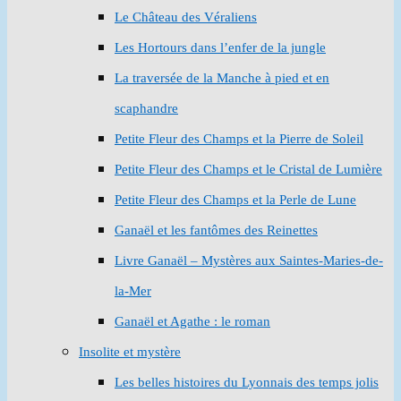
Le Château des Véraliens
Les Hortours dans l’enfer de la jungle
La traversée de la Manche à pied et en
scaphandre
Petite Fleur des Champs et la Pierre de Soleil
Petite Fleur des Champs et le Cristal de Lumière
Petite Fleur des Champs et la Perle de Lune
Ganaël et les fantômes des Reinettes
Livre Ganaël – Mystères aux Saintes-Maries-de-
la-Mer
Ganaël et Agathe : le roman
Insolite et mystère
Les belles histoires du Lyonnais des temps jolis