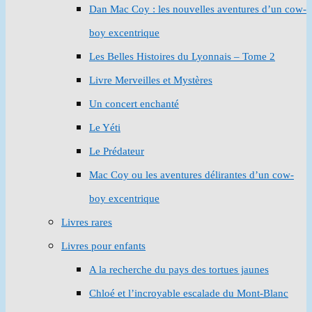
Dan Mac Coy : les nouvelles aventures d’un cow-
boy excentrique
Les Belles Histoires du Lyonnais – Tome 2
Livre Merveilles et Mystères
Un concert enchanté
Le Yéti
Le Prédateur
Mac Coy ou les aventures délirantes d’un cow-
boy excentrique
Livres rares
Livres pour enfants
A la recherche du pays des tortues jaunes
Chloé et l’incroyable escalade du Mont-Blanc