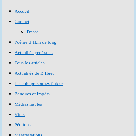
to
Accueil
close
Contact
the
Presse
search
Poème d’1km de long
panel.
Actualités générales
Tous les articles
Actualités de P. Huet
Liste de personnes fiables
Banques et Impôts
Médias fiables
Virus
Pétitions
Manifestations