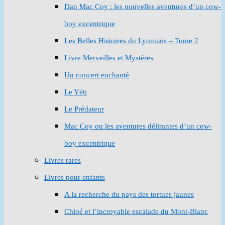
Dan Mac Coy : les nouvelles aventures d’un cow-
boy excentrique
Les Belles Histoires du Lyonnais – Tome 2
Livre Merveilles et Mystères
Un concert enchanté
Le Yéti
Le Prédateur
Mac Coy ou les aventures délirantes d’un cow-
boy excentrique
Livres rares
Livres pour enfants
A la recherche du pays des tortues jaunes
Chloé et l’incroyable escalade du Mont-Blanc