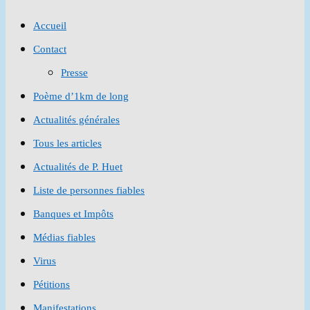
to
Accueil
close
Contact
the
Presse
search
Poème d’1km de long
panel.
Actualités générales
Tous les articles
Actualités de P. Huet
Liste de personnes fiables
Banques et Impôts
Médias fiables
Virus
Pétitions
Manifestations