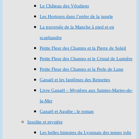
Le Château des Véraliens
Les Hortours dans l’enfer de la jungle
La traversée de la Manche à pied et en
scaphandre
Petite Fleur des Champs et la Pierre de Soleil
Petite Fleur des Champs et le Cristal de Lumière
Petite Fleur des Champs et la Perle de Lune
Ganaël et les fantômes des Reinettes
Livre Ganaël – Mystères aux Saintes-Maries-de-
la-Mer
Ganaël et Agathe : le roman
Insolite et mystère
Les belles histoires du Lyonnais des temps jolis