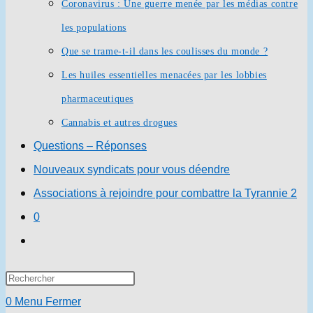
Coronavirus : Une guerre menée par les médias contre
les populations
Que se trame-t-il dans les coulisses du monde ?
Les huiles essentielles menacées par les lobbies
pharmaceutiques
Cannabis et autres drogues
Questions – Réponses
Nouveaux syndicats pour vous déendre
Associations à rejoindre pour combattre la Tyrannie 2
0
Toggle
website
Press
search
Escape
0
Menu
Fermer