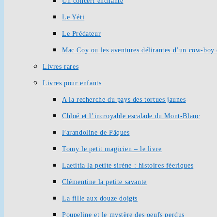
Un concert enchanté
Le Yéti
Le Prédateur
Mac Coy ou les aventures délirantes d’un cow-boy 
Livres rares
Livres pour enfants
A la recherche du pays des tortues jaunes
Chloé et l’incroyable escalade du Mont-Blanc
Farandoline de Pâques
Tomy le petit magicien – le livre
Laetitia la petite sirène : histoires féeriques
Clémentine la petite savante
La fille aux douze doigts
Poupeline et le mystère des oeufs perdus