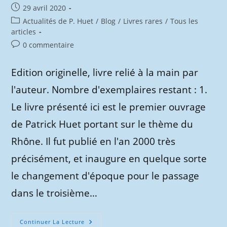
Publication
29 avril 2020
publiée :
Post
Actualités de P. Huet
/
Blog
/
Livres rares
/
Tous les
category:
articles
Commentaires
0 commentaire
de
la
Edition originelle, livre relié à la main par
publication :
l'auteur. Nombre d'exemplaires restant : 1.
Le livre présenté ici est le premier ouvrage
de Patrick Huet portant sur le thème du
Rhône. Il fut publié en l'an 2000 très
précisément, et inaugure en quelque sorte
le changement d'époque pour le passage
dans le troisième…
Le
Continuer La Lecture