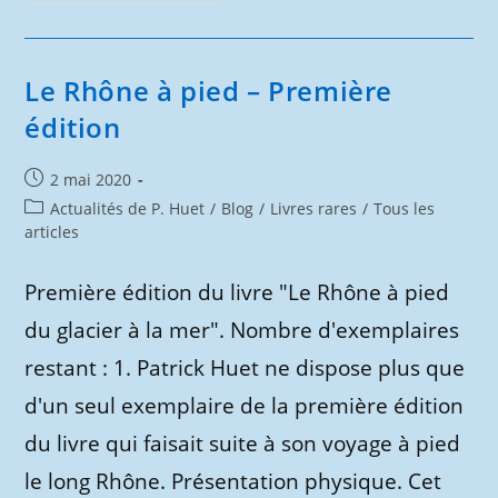
Distique
Des
Prénoms
:
Première
Édition
Le Rhône à pied – Première
édition
Publication
2 mai 2020
publiée :
Post
Actualités de P. Huet
/
Blog
/
Livres rares
/
Tous les
category:
articles
Première édition du livre "Le Rhône à pied
du glacier à la mer". Nombre d'exemplaires
restant : 1. Patrick Huet ne dispose plus que
d'un seul exemplaire de la première édition
du livre qui faisait suite à son voyage à pied
le long Rhône. Présentation physique. Cet