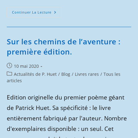
Séquana
Continuer La Lecture
La
Légende
De
La
Seine
:
Sur les chemins de l’aventure :
Première
Édition
première édition.
Publication
10 mai 2020
publiée :
Post
Actualités de P. Huet
/
Blog
/
Livres rares
/
Tous les
category:
articles
Edition originelle du premier poème géant
de Patrick Huet. Sa spécificité : le livre
entièrement fabriqué par l'auteur. Nombre
d'exemplaires disponible : un seul. Cet