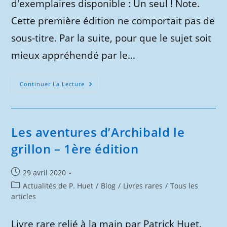
d'exemplaires disponible : Un seul ! Note.
Cette première édition ne comportait pas de
sous-titre. Par la suite, pour que le sujet soit
mieux appréhendé par le…
Les
Continuer La Lecture
Hortours
:
Première
Édition
Les aventures d’Archibald le
grillon – 1ère édition
Publication
29 avril 2020
publiée :
Post
Actualités de P. Huet
/
Blog
/
Livres rares
/
Tous les
category:
articles
Livre rare relié à la main par Patrick Huet.