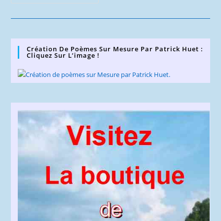
Rhône
Au
Vers
Fil
De
L’eau
–
Création De Poèmes Sur Mesure Par Patrick Huet :
Première
Cliquez Sur L’image !
Édition