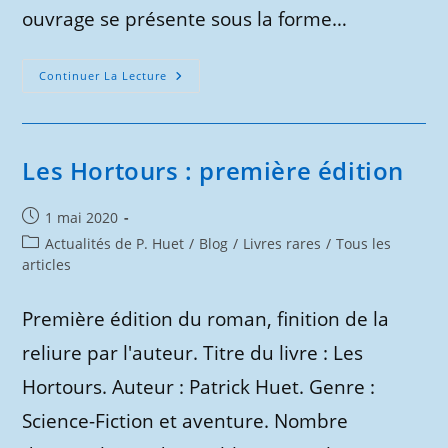
ouvrage se présente sous la forme…
Le
Continuer La Lecture
Rhône
À
Pied
–
Première
Édition
Les Hortours : première édition
Publication
1 mai 2020
publiée :
Post
Actualités de P. Huet
/
Blog
/
Livres rares
/
Tous les
category:
articles
Première édition du roman, finition de la
reliure par l'auteur. Titre du livre : Les
Hortours. Auteur : Patrick Huet. Genre :
Science-Fiction et aventure. Nombre