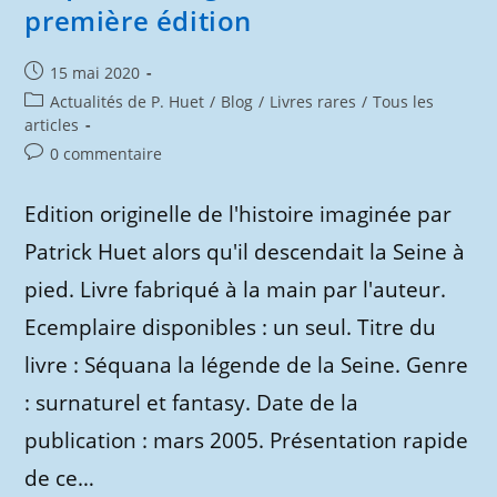
première édition
Publication
15 mai 2020
publiée :
Post
Actualités de P. Huet
/
Blog
/
Livres rares
/
Tous les
category:
articles
Commentaires
0 commentaire
de
la
Edition originelle de l'histoire imaginée par
publication :
Patrick Huet alors qu'il descendait la Seine à
pied. Livre fabriqué à la main par l'auteur.
Ecemplaire disponibles : un seul. Titre du
livre : Séquana la légende de la Seine. Genre
: surnaturel et fantasy. Date de la
publication : mars 2005. Présentation rapide
de ce…