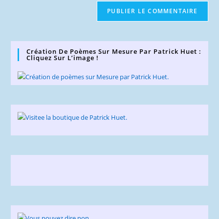
de
comment
votre
site
(facultatif)
Création De Poèmes Sur Mesure Par Patrick Huet :
Cliquez Sur L’image !