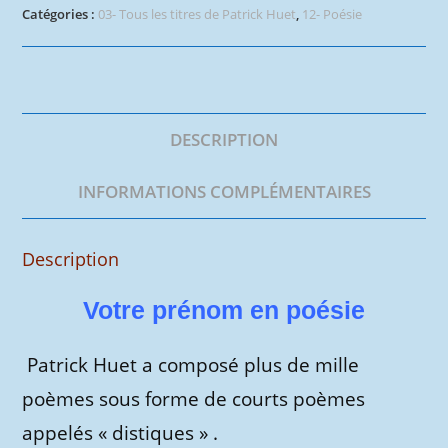
distique
Catégories :
03- Tous les titres de Patrick Huet
,
12- Poésie
des
prénoms
DESCRIPTION
INFORMATIONS COMPLÉMENTAIRES
Description
Votre prénom en poésie
Patrick Huet a composé plus de mille
poèmes sous forme de courts poèmes
appelés « distiques » .