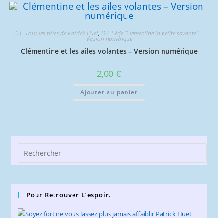
03- Tous les titres de Patrick Huet
,
D2- Série "Clémentine la petite savante". -
Version numérique
Clémentine et les ailes volantes – Version numérique
2,00
€
Ajouter au panier
Pre
Esc
to
clo
Pour Retrouver L’espoir.
the
sea