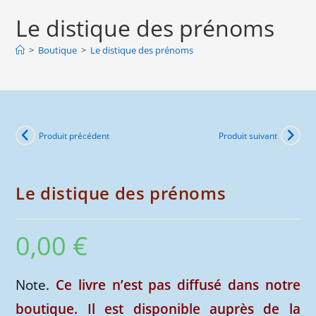
Le
Le distique des prénoms
distique
des
>
Boutique
>
Le distique des prénoms
prénoms
Produit précédent
Produit suivant
Le distique des prénoms
0,00
€
Note.
Ce livre n’est pas diffusé dans notre
boutique. Il est disponible auprès de la