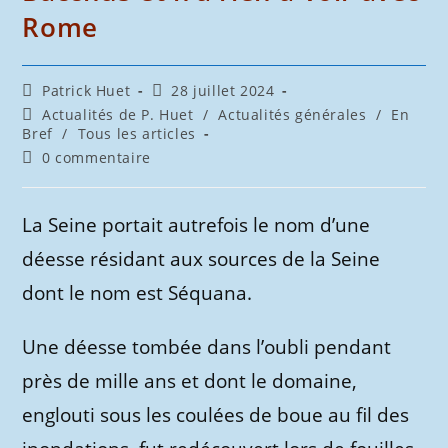
Rome
Auteur/autrice
Publication
Patrick Huet
28 juillet 2024
de
publiée :
Post
Actualités de P. Huet
/
Actualités générales
/
En
la
category:
Bref
/
Tous les articles
publication :
Commentaires
0 commentaire
de
la
publication :
La Seine portait autrefois le nom d’une
déesse résidant aux sources de la Seine
dont le nom est Séquana.
Une déesse tombée dans l’oubli pendant
près de mille ans et dont le domaine,
englouti sous les coulées de boue au fil des