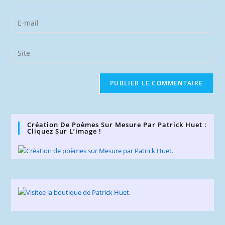
your
name
Enter
or
your
username
email
Saisir
to
address
l’URL
comment
to
de
comment
votre
site
(facultatif)
Création De Poèmes Sur Mesure Par Patrick Huet :
Cliquez Sur L’image !