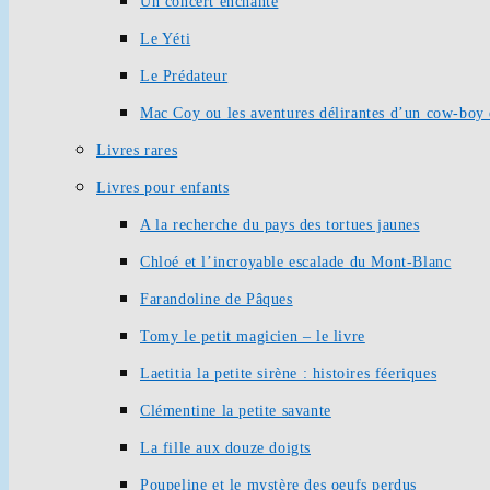
Un concert enchanté
Le Yéti
Le Prédateur
Mac Coy ou les aventures délirantes d’un cow-boy 
Livres rares
Livres pour enfants
A la recherche du pays des tortues jaunes
Chloé et l’incroyable escalade du Mont-Blanc
Farandoline de Pâques
Tomy le petit magicien – le livre
Laetitia la petite sirène : histoires féeriques
Clémentine la petite savante
La fille aux douze doigts
Poupeline et le mystère des oeufs perdus