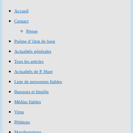
to
Accueil
close
Contact
the
Presse
search
Poème d’1km de long
panel.
Actualités générales
Tous les articles
Actualités de P. Huet
Liste de personnes fiables
Banques et Impôts
Médias fiables
Virus
Pétitions
Manifestations