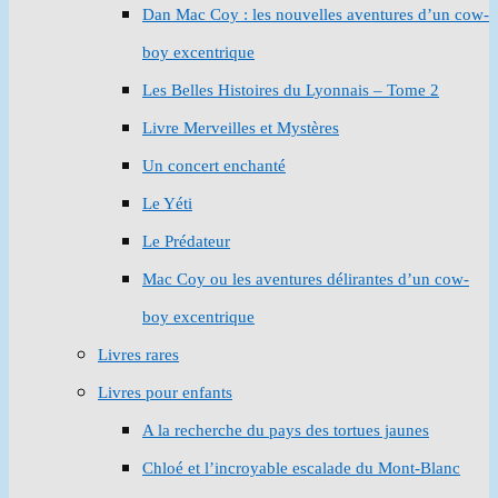
Dan Mac Coy : les nouvelles aventures d’un cow-
boy excentrique
Les Belles Histoires du Lyonnais – Tome 2
Livre Merveilles et Mystères
Un concert enchanté
Le Yéti
Le Prédateur
Mac Coy ou les aventures délirantes d’un cow-
boy excentrique
Livres rares
Livres pour enfants
A la recherche du pays des tortues jaunes
Chloé et l’incroyable escalade du Mont-Blanc