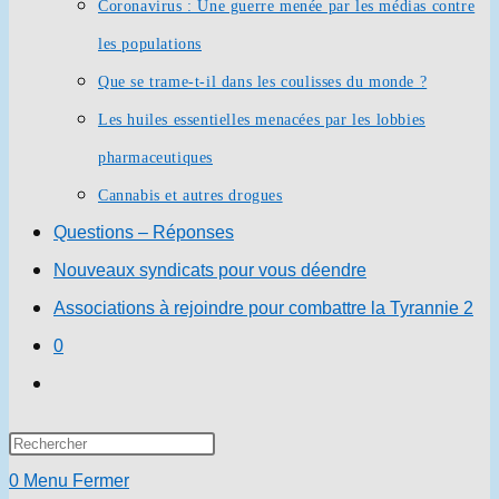
Coronavirus : Une guerre menée par les médias contre
les populations
Que se trame-t-il dans les coulisses du monde ?
Les huiles essentielles menacées par les lobbies
pharmaceutiques
Cannabis et autres drogues
Questions – Réponses
Nouveaux syndicats pour vous déendre
Associations à rejoindre pour combattre la Tyrannie 2
0
Toggle
website
Press
search
Escape
0
Menu
Fermer