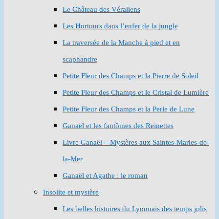
Le Château des Véraliens
Les Hortours dans l’enfer de la jungle
La traversée de la Manche à pied et en
scaphandre
Petite Fleur des Champs et la Pierre de Soleil
Petite Fleur des Champs et le Cristal de Lumière
Petite Fleur des Champs et la Perle de Lune
Ganaël et les fantômes des Reinettes
Livre Ganaël – Mystères aux Saintes-Maries-de-
la-Mer
Ganaël et Agathe : le roman
Insolite et mystère
Les belles histoires du Lyonnais des temps jolis