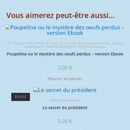
Vous aimerez peut-être aussi…
03- Tous les titres de Patrick Huet
,
D4- Diverses histoires pour enfants - Version
numérique
,
E- Histoires animalières. Version numérique.
Poupeline ou le mystère des oeufs perdus – version Ebook
2,00
€
Ajouter au panier
ÉPUISÉ
Histoires amusantes
Le secret du président
5,00
€