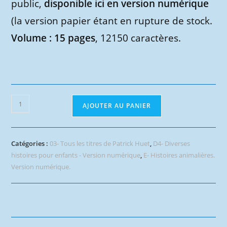
public,
disponible ici en version numérique
(la version papier étant en rupture de stock.
Volume : 15 pages
, 12150 caractères.
quantité
AJOUTER AU PANIER
de
Rousseline
et
Catégories :
03- Tous les titres de Patrick Huet
,
D4- Diverses
les
histoires pour enfants - Version numérique
,
E- Histoires animalières.
oeufs
Version numérique.
de
Pâques
-
version