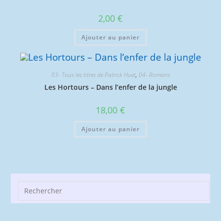
2,00
€
Ajouter au panier
03- Tous les titres de Patrick Huet
,
04- Romans
Les Hortours – Dans l’enfer de la jungle
18,00
€
Ajouter au panier
Pre
Esc
to