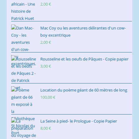
2,00
€
Mac Coy ou les aventures délirantes d'un cow-
boy excentrique
2,00
€
Rousseline et les oeufs de Pâques - Copie papier
3,00
€
Location du poème géant de 60 mètres de long
100,00
€
La Seine à pied- le Prologue - Copie Papier
8,00
€