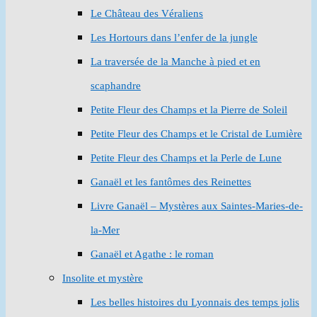
Le Château des Véraliens
Les Hortours dans l’enfer de la jungle
La traversée de la Manche à pied et en
scaphandre
Petite Fleur des Champs et la Pierre de Soleil
Petite Fleur des Champs et le Cristal de Lumière
Petite Fleur des Champs et la Perle de Lune
Ganaël et les fantômes des Reinettes
Livre Ganaël – Mystères aux Saintes-Maries-de-
la-Mer
Ganaël et Agathe : le roman
Insolite et mystère
Les belles histoires du Lyonnais des temps jolis