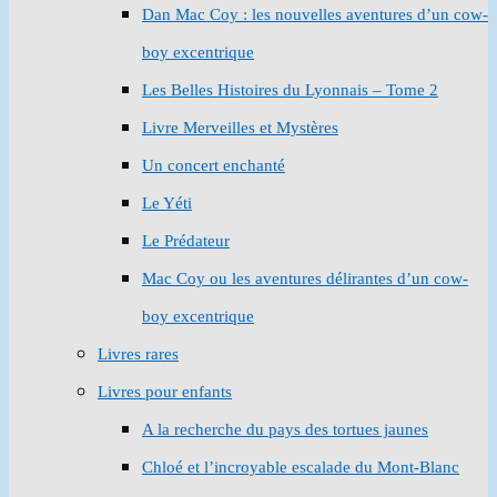
Dan Mac Coy : les nouvelles aventures d’un cow-
boy excentrique
Les Belles Histoires du Lyonnais – Tome 2
Livre Merveilles et Mystères
Un concert enchanté
Le Yéti
Le Prédateur
Mac Coy ou les aventures délirantes d’un cow-
boy excentrique
Livres rares
Livres pour enfants
A la recherche du pays des tortues jaunes
Chloé et l’incroyable escalade du Mont-Blanc