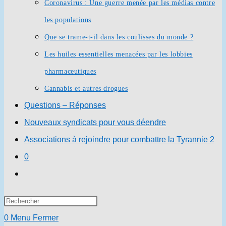
Coronavirus : Une guerre menée par les médias contre
les populations
Que se trame-t-il dans les coulisses du monde ?
Les huiles essentielles menacées par les lobbies
pharmaceutiques
Cannabis et autres drogues
Questions – Réponses
Nouveaux syndicats pour vous déendre
Associations à rejoindre pour combattre la Tyrannie 2
0
Toggle
website
Press
search
Escape
0
Menu
Fermer