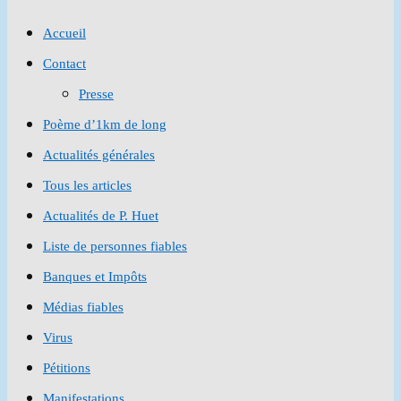
to
Accueil
close
Contact
the
Presse
search
Poème d’1km de long
panel.
Actualités générales
Tous les articles
Actualités de P. Huet
Liste de personnes fiables
Banques et Impôts
Médias fiables
Virus
Pétitions
Manifestations