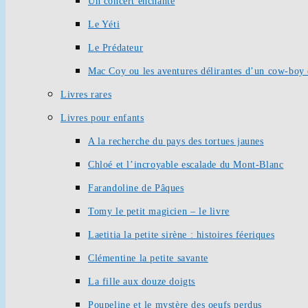
Un concert enchanté
Le Yéti
Le Prédateur
Mac Coy ou les aventures délirantes d’un cow-boy 
Livres rares
Livres pour enfants
A la recherche du pays des tortues jaunes
Chloé et l’incroyable escalade du Mont-Blanc
Farandoline de Pâques
Tomy le petit magicien – le livre
Laetitia la petite sirène : histoires féeriques
Clémentine la petite savante
La fille aux douze doigts
Poupeline et le mystère des oeufs perdus