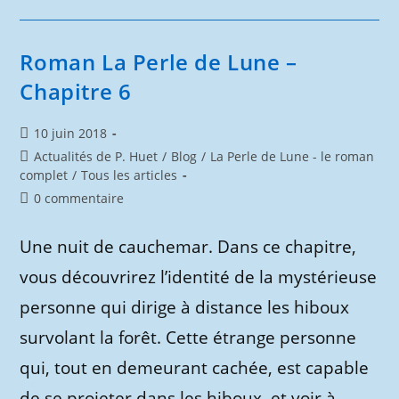
Perle
De
Lune
–
Chapitre
Roman La Perle de Lune –
7
Chapitre 6
Publication
10 juin 2018
publiée :
Post
Actualités de P. Huet
/
Blog
/
La Perle de Lune - le roman
category:
complet
/
Tous les articles
Commentaires
0 commentaire
de
la
Une nuit de cauchemar. Dans ce chapitre,
publication :
vous découvrirez l’identité de la mystérieuse
personne qui dirige à distance les hiboux
survolant la forêt. Cette étrange personne
qui, tout en demeurant cachée, est capable
de se projeter dans les hiboux, et voir à