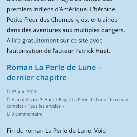
premiers Indiens d’Amérique. L’héroïne,
Petite Fleur des Champs », est entraînée
dans des aventures aux multiples dangers.
A lire gratuitement sur ce site avec
l’autorisation de l’auteur Patrick Huet.
Roman La Perle de Lune –
dernier chapitre
Publication
23 juin 2018
publiée :
Post
Actualités de P. Huet
/
Blog
/
La Perle de Lune - le roman
category:
complet
/
Tous les articles
Commentaires
0 commentaire
de
la
Fin du roman La Perle de Lune. Voici
publication :