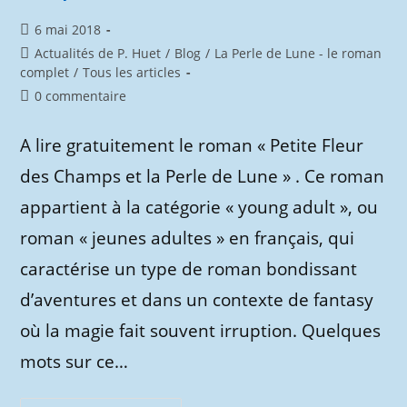
Publication
6 mai 2018
publiée :
Post
Actualités de P. Huet
/
Blog
/
La Perle de Lune - le roman
category:
complet
/
Tous les articles
Commentaires
0 commentaire
de
la
A lire gratuitement le roman « Petite Fleur
publication :
des Champs et la Perle de Lune » . Ce roman
appartient à la catégorie « young adult », ou
roman « jeunes adultes » en français, qui
caractérise un type de roman bondissant
d’aventures et dans un contexte de fantasy
où la magie fait souvent irruption. Quelques
mots sur ce…