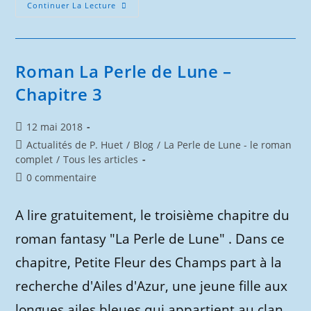
Roman
Continuer La Lecture
La
Perle
De
Lune
–
Chapitre
Roman La Perle de Lune –
4
Chapitre 3
Publication
12 mai 2018
publiée :
Post
Actualités de P. Huet
/
Blog
/
La Perle de Lune - le roman
category:
complet
/
Tous les articles
Commentaires
0 commentaire
de
la
A lire gratuitement, le troisième chapitre du
publication :
roman fantasy "La Perle de Lune" . Dans ce
chapitre, Petite Fleur des Champs part à la
recherche d'Ailes d'Azur, une jeune fille aux
longues ailes bleues qui appartient au clan