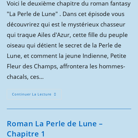
Voici le deuxième chapitre du roman fantasy
publication :
"La Perle de Lune" . Dans cet épisode vous
découvrirez qui est le mystérieux chasseur
qui traque Ailes d'Azur, cette fille du peuple
oiseau qui détient le secret de la Perle de
Lune, et comment la jeune Indienne, Petite
Fleur des Champs, affrontera les hommes-
chacals, ces…
Roman
Continuer La Lecture
La
Perle
De
Lune
–
Chapitre
Roman La Perle de Lune –
2
Chapitre 1