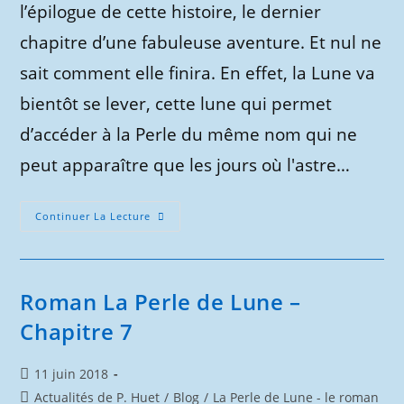
l’épilogue de cette histoire, le dernier
chapitre d’une fabuleuse aventure. Et nul ne
sait comment elle finira. En effet, la Lune va
bientôt se lever, cette lune qui permet
d’accéder à la Perle du même nom qui ne
peut apparaître que les jours où l'astre…
Roman
Continuer La Lecture
La
Perle
De
Lune
–
Dernier
Roman La Perle de Lune –
Chapitre
Chapitre 7
Publication
11 juin 2018
publiée :
Post
Actualités de P. Huet
/
Blog
/
La Perle de Lune - le roman