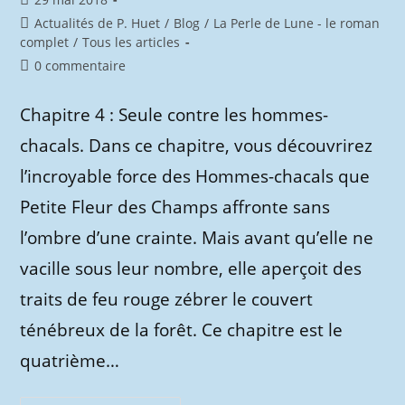
publiée :
Post
Actualités de P. Huet
/
Blog
/
La Perle de Lune - le roman
category:
complet
/
Tous les articles
Commentaires
0 commentaire
de
la
Chapitre 4 : Seule contre les hommes-
publication :
chacals. Dans ce chapitre, vous découvrirez
l’incroyable force des Hommes-chacals que
Petite Fleur des Champs affronte sans
l’ombre d’une crainte. Mais avant qu’elle ne
vacille sous leur nombre, elle aperçoit des
traits de feu rouge zébrer le couvert
ténébreux de la forêt. Ce chapitre est le
quatrième…