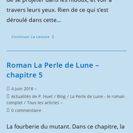
travers leurs yeux. Rien de ce qui s’est
déroulé dans cette…
Roman
Continuer La Lecture
La
Perle
De
Lune
–
Chapitre
Roman La Perle de Lune –
6
chapitre 5
Publication
4 juin 2018
publiée :
Post
Actualités de P. Huet
/
Blog
/
La Perle de Lune - le roman
category:
complet
/
Tous les articles
Commentaires
0 commentaire
de
la
La fourberie du mutant. Dans ce chapitre, la
publication :