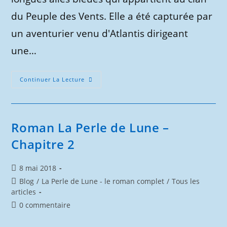
du Peuple des Vents. Elle a été capturée par
un aventurier venu d'Atlantis dirigeant
une…
Roman
Continuer La Lecture
La
Perle
De
Lune
–
Chapitre
Roman La Perle de Lune –
3
Chapitre 2
Publication
8 mai 2018
publiée :
Post
Blog
/
La Perle de Lune - le roman complet
/
Tous les
category:
articles
Commentaires
0 commentaire
de
la