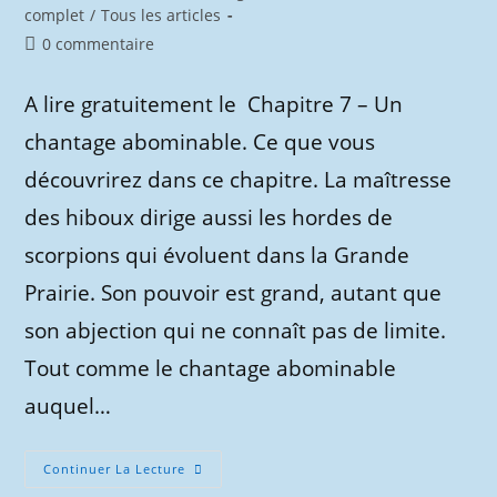
category:
complet
/
Tous les articles
Commentaires
0 commentaire
de
la
A lire gratuitement le Chapitre 7 – Un
publication :
chantage abominable. Ce que vous
découvrirez dans ce chapitre. La maîtresse
des hiboux dirige aussi les hordes de
scorpions qui évoluent dans la Grande
Prairie. Son pouvoir est grand, autant que
son abjection qui ne connaît pas de limite.
Tout comme le chantage abominable
auquel…
Roman
Continuer La Lecture
La