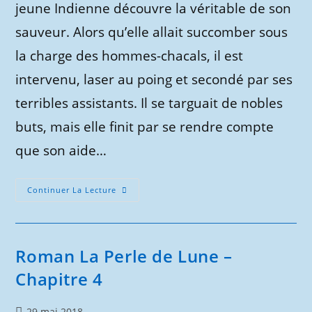
jeune Indienne découvre la véritable de son
sauveur. Alors qu’elle allait succomber sous
la charge des hommes-chacals, il est
intervenu, laser au poing et secondé par ses
terribles assistants. Il se targuait de nobles
buts, mais elle finit par se rendre compte
que son aide…
Roman
Continuer La Lecture
La
Perle
De
Lune
–
Chapitre
Roman La Perle de Lune –
5
Chapitre 4
Publication
29 mai 2018