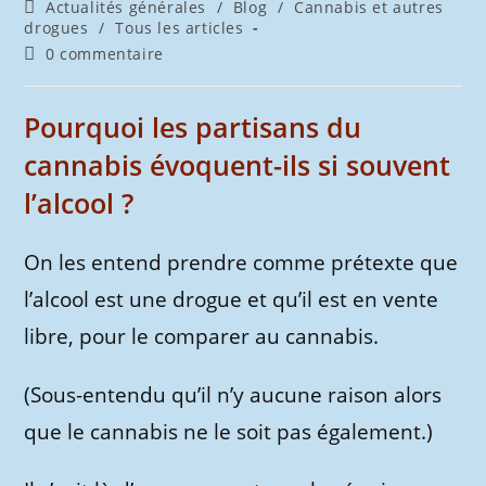
de
publiée :
Post
Actualités générales
/
Blog
/
Cannabis et autres
la
category:
drogues
/
Tous les articles
publication :
Commentaires
0 commentaire
de
la
publication :
Pourquoi les partisans du
cannabis évoquent-ils si souvent
l’alcool ?
On les entend prendre comme prétexte que
l’alcool est une drogue et qu’il est en vente
libre, pour le comparer au cannabis.
(Sous-entendu qu’il n’y aucune raison alors
que le cannabis ne le soit pas également.)