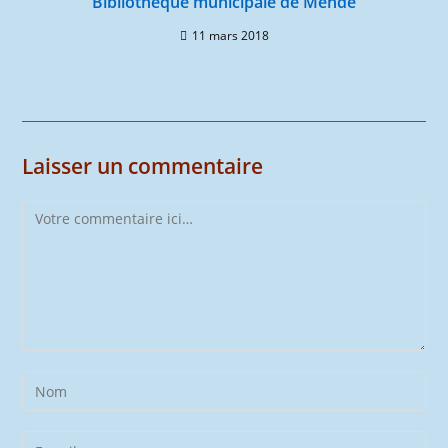
Bibliothèque municipale de Mende
11 mars 2018
Laisser un commentaire
Comment
Enter
your
name
Enter