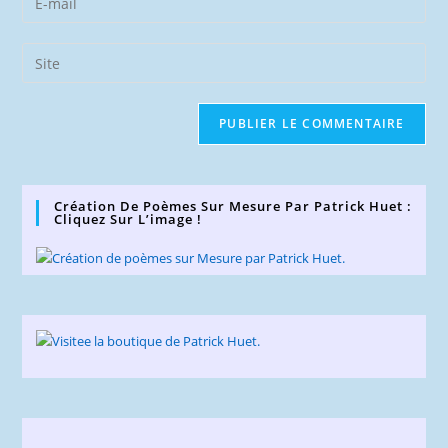
or
your
username
email
Saisir
to
address
l’URL
comment
to
de
comment
votre
site
(facultatif)
Création De Poèmes Sur Mesure Par Patrick Huet :
Cliquez Sur L’image !