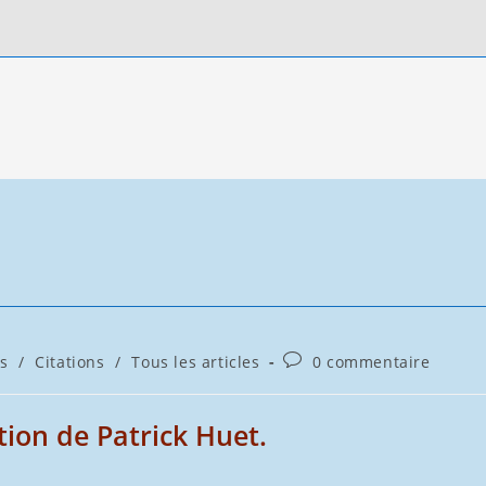
Commentaires
s
/
Citations
/
Tous les articles
0 commentaire
de
la
publication :
tion de Patrick Huet.