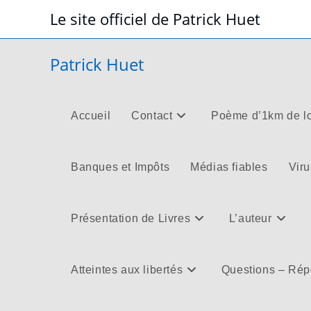
Skip
Le site officiel de Patrick Huet
to
content
Patrick Huet
Accueil
Contact
Poème d’1km de l
Banques et Impôts
Médias fiables
Viru
Présentation de Livres
L’auteur
Atteintes aux libertés
Questions – Ré