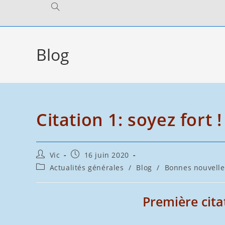
Toggle
website
Blog
search
Citation 1: soyez fort !
Auteur/autrice
Publication
Vic
16 juin 2020
de
publiée :
Post
Actualités générales
/
Blog
/
Bonnes nouvelle
la
category:
publication :
Première cita