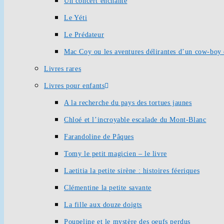
Un concert enchanté
Le Yéti
Le Prédateur
Mac Coy ou les aventures délirantes d’un cow-boy 
Livres rares
Livres pour enfants
A la recherche du pays des tortues jaunes
Chloé et l’incroyable escalade du Mont-Blanc
Farandoline de Pâques
Tomy le petit magicien – le livre
Laetitia la petite sirène : histoires féeriques
Clémentine la petite savante
La fille aux douze doigts
Poupeline et le mystère des oeufs perdus