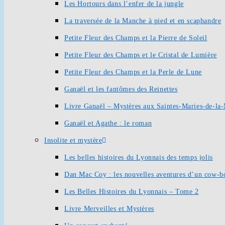
Les Hortours dans l’enfer de la jungle
La traversée de la Manche à pied et en scaphandre
Petite Fleur des Champs et la Pierre de Soleil
Petite Fleur des Champs et le Cristal de Lumière
Petite Fleur des Champs et la Perle de Lune
Ganaël et les fantômes des Reinettes
Livre Ganaël – Mystères aux Saintes-Maries-de-la
Ganaël et Agathe : le roman
Insolite et mystère
Les belles histoires du Lyonnais des temps jolis
Dan Mac Coy : les nouvelles aventures d’un cow-b
Les Belles Histoires du Lyonnais – Tome 2
Livre Merveilles et Mystères