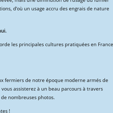
élevée, mais une diminution de l’usage du fumier
tions, d’où un usage accru des engrais de nature
hui.
orde les principales cultures pratiquées en Franc
’aux fermiers de notre époque moderne armés de
 vous assisterez à un beau parcours à travers
ée de nombreuses photos.
tes !