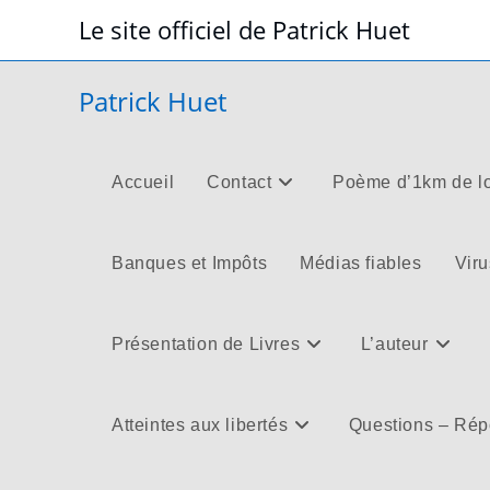
Skip
Le site officiel de Patrick Huet
to
content
Patrick Huet
Accueil
Contact
Poème d’1km de l
Banques et Impôts
Médias fiables
Viru
Présentation de Livres
L’auteur
Atteintes aux libertés
Questions – Ré