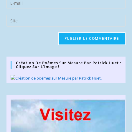
Enter
or
your
username
email
Saisir
to
address
l’URL
comment
to
de
comment
votre
site
(facultatif)
Création De Poèmes Sur Mesure Par Patrick Huet :
Cliquez Sur L’image !