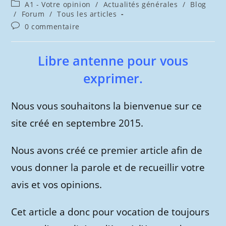
de
publiée :
Post
A1 - Votre opinion
/
Actualités générales
/
Blog
la
category:
/
Forum
/
Tous les articles
publication :
Commentaires
0 commentaire
de
la
publication :
Libre antenne pour vous
exprimer.
Nous vous souhaitons la bienvenue sur ce
site créé en septembre 2015.
Nous avons créé ce premier article afin de
vous donner la parole et de recueillir votre
avis et vos opinions.
Cet article a donc pour vocation de toujours