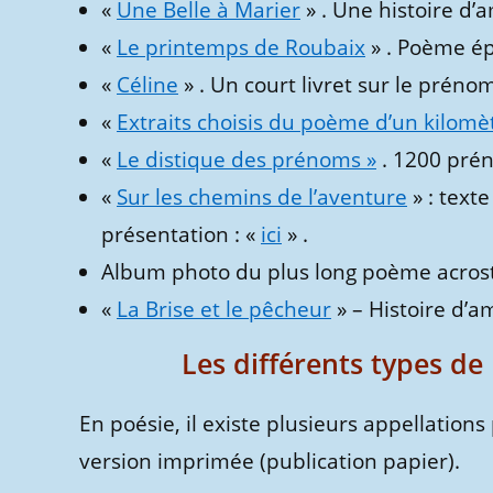
«
Une Belle à Marier
» . Une histoire d’
«
Le printemps de Roubaix
» . Poème ép
«
Céline
» . Un court livret sur le préno
«
Extraits choisis du poème d’un kilomèt
«
Le distique des prénoms »
. 1200 pré
«
Sur les chemins de l’aventure
» : text
présentation : «
ici
» .
Album photo du plus long poème acro
«
La Brise et le pêcheur
» – Histoire d’a
Les différents types de 
En poésie, il existe plusieurs appellation
version imprimée (publication papier).