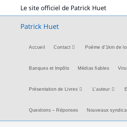
Skip
Le site officiel de Patrick Huet
to
content
Patrick Huet
Accueil
Contact
Poème d’1km de l
Banques et Impôts
Médias fiables
Viru
Présentation de Livres
L’auteur
E
Questions – Réponses
Nouveaux syndica