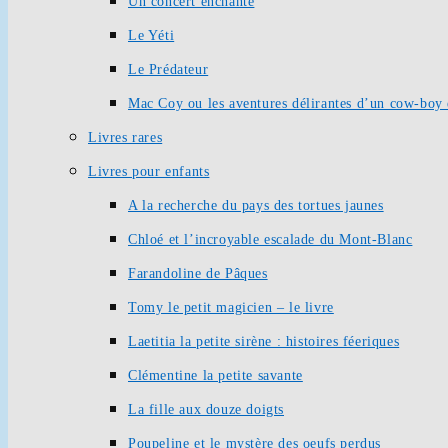
Un concert enchanté
Le Yéti
Le Prédateur
Mac Coy ou les aventures délirantes d’un cow-boy 
Livres rares
Livres pour enfants
A la recherche du pays des tortues jaunes
Chloé et l’incroyable escalade du Mont-Blanc
Farandoline de Pâques
Tomy le petit magicien – le livre
Laetitia la petite sirène : histoires féeriques
Clémentine la petite savante
La fille aux douze doigts
Poupeline et le mystère des oeufs perdus