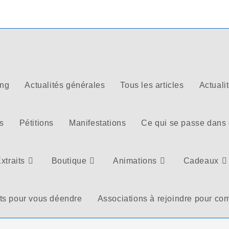
ong
Actualités générales
Tous les articles
Actuali
s
Pétitions
Manifestations
Ce qui se passe dans
xtraits
Boutique
Animations
Cadeaux
ts pour vous déendre
Associations à rejoindre pour com