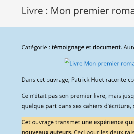
Livre : Mon premier rom
Catégorie :
témoignage et document.
Aute
Dans cet ouvrage, Patrick Huet raconte 
Ce n’était pas son premier livre, mais jusq
quelque part dans ses cahiers d’écriture, 
Cet ouvrage transmet
une expérience qui 
nouveaux auteurs
. Ceci pour les deux rai