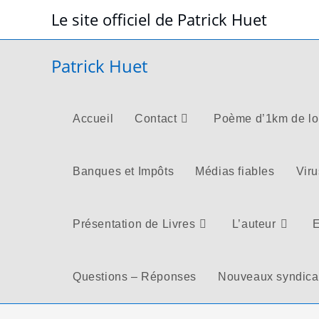
Skip
Le site officiel de Patrick Huet
to
content
Patrick Huet
Accueil
Contact
Poème d’1km de l
Banques et Impôts
Médias fiables
Viru
Présentation de Livres
L’auteur
E
Questions – Réponses
Nouveaux syndica