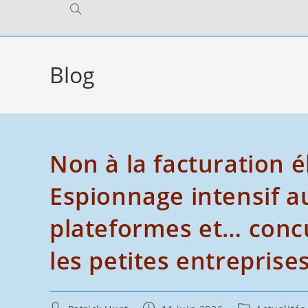
Toggle
website
Blog
search
Non à la facturation é
Espionnage intensif a
plateformes et… conc
les petites entreprise
Auteur/autrice
Publication
Post