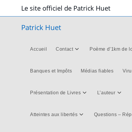
Skip
Le site officiel de Patrick Huet
to
content
Patrick Huet
Accueil
Contact
Poème d’1km de l
Banques et Impôts
Médias fiables
Viru
Présentation de Livres
L’auteur
Atteintes aux libertés
Questions – Ré