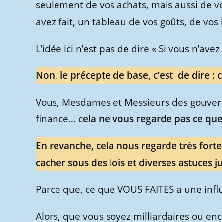
seulement de vos achats, mais aussi de vot
avez fait, un tableau de vos goûts, de vos
L’idée ici n’est pas de dire « Si vous n’ave
Non, le précepte de base, c’est de dire : c
Vous, Mesdames et Messieurs des gouverne
finance… c
ela ne vous regarde pas ce que l
En revanche, cela nous regarde très for
cacher sous des lois et diverses astuces j
Parce que, ce que VOUS FAITES a une influ
Alors, que vous soyez milliardaires ou 