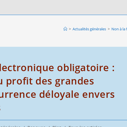
>
Actualités générales
>
Non à la 
lectronique obligatoire :
u profit des grandes
urrence déloyale envers
s