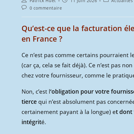
Patrick Huet
11 juin 2026
Actualités
de
publiée :
category:
Commentaires
0 commentaire
la
de
publication :
la
publication :
Qu’est-ce que la facturation éle
en France ?
Ce n’est pas comme certains pourraient le
(car ça, cela se fait déjà). Ce n’est pas no
chez votre fournisseur, comme le pratique
Non, c’est l
‘obligation pour votre fournis
tierce
qui n’est absolument pas concernée 
certainement payant à la longue) e
t dont
intégrit
é.