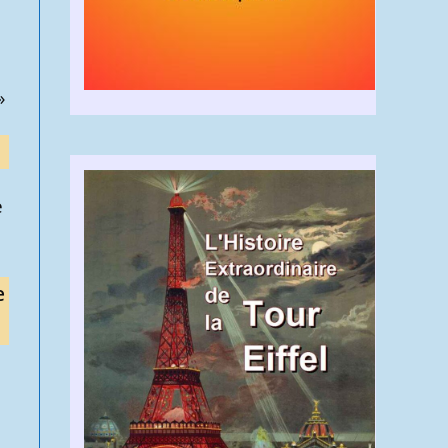
»
e
e