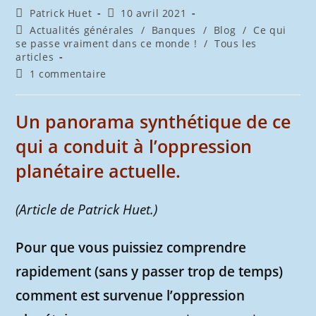
Auteur/autrice
Publication
Patrick Huet
10 avril 2021
de
publiée :
Post
Actualités générales
/
Banques
/
Blog
/
Ce qui
la
category:
se passe vraiment dans ce monde !
/
Tous les
publication :
articles
Commentaires
1 commentaire
de
la
publication :
Un panorama synthétique de ce
qui a conduit à l’oppression
planétaire actuelle.
(Article de Patrick Huet.)
Pour que vous puissiez comprendre
rapidement (sans y passer trop de temps)
comment est survenue l’oppression