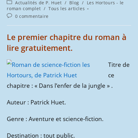
de
publiée :
Post
Actualités de P. Huet
/
Blog
/
Les Hortours - le
la
category:
roman complet
/
Tous les articles
publication :
Commentaires
0 commentaire
de
la
publication :
Le premier chapitre du roman à
lire gratuitement.
Titre de
ce
chapitre : « Dans l’enfer de la jungle » .
Auteur : Patrick Huet.
Genre : Aventure et science-fiction.
Destination : tout public.