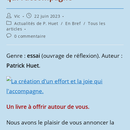
Auteur/autrice
Publication
Vic
22 juin 2023
de
publiée :
Post
Actualités de P. Huet
/
En Bref
/
Tous les
la
category:
articles
publication :
Commentaires
0 commentaire
de
la
publication :
Genre :
essai
(ouvrage de réflexion). Auteur :
Patrick Huet
.
Un livre à offrir autour de vous.
Nous avons le plaisir de vous annoncer la