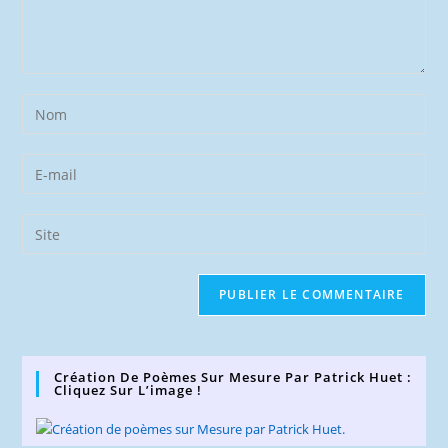
Enter
your
name
Enter
or
your
username
email
Saisir
to
address
l’URL
comment
to
de
comment
votre
site
(facultatif)
Création De Poèmes Sur Mesure Par Patrick Huet :
Cliquez Sur L’image !