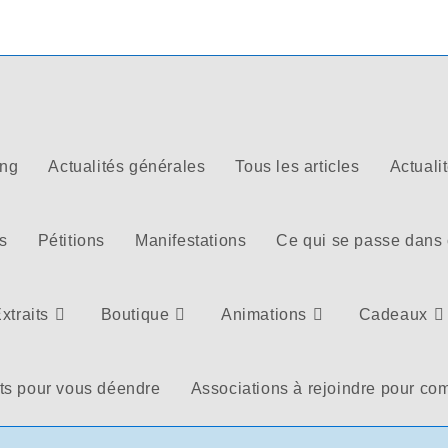
ong
Actualités générales
Tous les articles
Actuali
s
Pétitions
Manifestations
Ce qui se passe dans
xtraits
Boutique
Animations
Cadeaux
ts pour vous déendre
Associations à rejoindre pour com