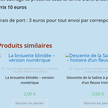
Prix 10 euros
Frais de port : 3 euros pour tout envoi par corres
Produits similaires
03- Tous les titres de Patrick Huet
,
B- Histoires
03- Tous les titres de Patrick Hu
insolites. Version numérique
nature et découver
La brouette blindée – version
Descente de la Saône à p
numérique
d’un fleuve tro
2,00
€
0,00
€
Ajouter au panier
Ajouter au pan