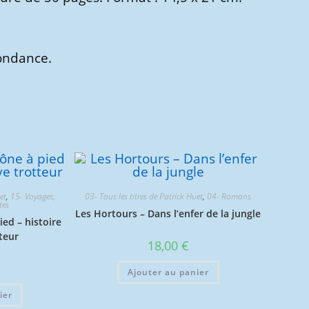
pondance.
et
,
15- Voyages,
03- Tous les titres de Patrick Huet
,
04- Romans
tes
Les Hortours – Dans l’enfer de la jungle
ied – histoire
tteur
18,00
€
Ajouter au panier
ier