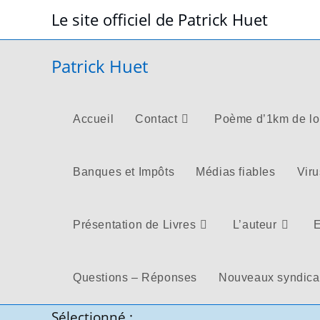
Skip
Le site officiel de Patrick Huet
to
content
Patrick Huet
Accueil
Contact
Poème d’1km de l
Banques et Impôts
Médias fiables
Viru
Présentation de Livres
L’auteur
E
Questions – Réponses
Nouveaux syndica
Sélectionné :