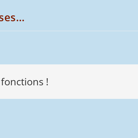
 ses…
fonctions !
e