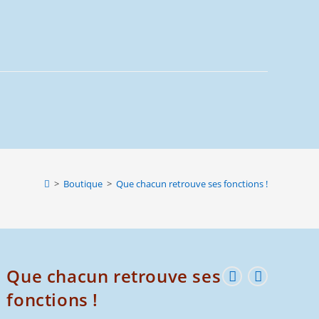
website
search
>
Boutique
>
Que chacun retrouve ses fonctions !
Que chacun retrouve ses
fonctions !