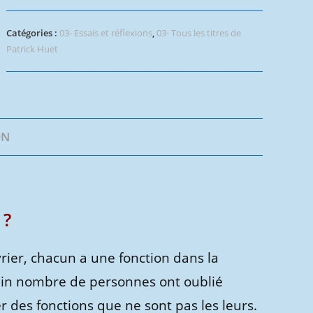
Que
chacun
Catégories :
03- Essais et réflexions
,
03- Tous les titres de
retrouve
Patrick Huet
ses
fonctions
!
ON
 ?
rier, chacun a une fonction dans la
tain nombre de personnes ont oublié
r des fonctions que ne sont pas les leurs.