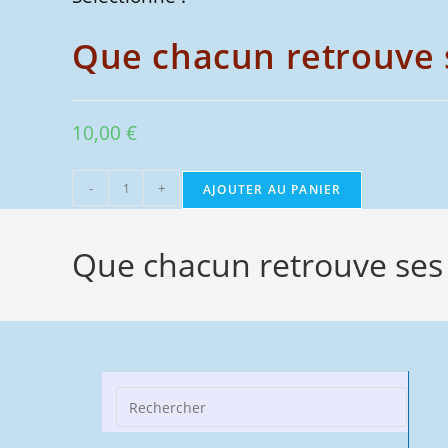
Que chacun retrouve
10,00
€
quantité
-
+
AJOUTER AU PANIER
de
Que
Que chacun retrouve ses 
chacun
retrouve
ses
fonctions
!
Press
Escap