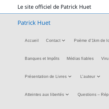
Skip
Le site officiel de Patrick Huet
to
content
Patrick Huet
Accueil
Contact
Poème d’1km de l
Banques et Impôts
Médias fiables
Viru
Présentation de Livres
L’auteur
Atteintes aux libertés
Questions – Ré