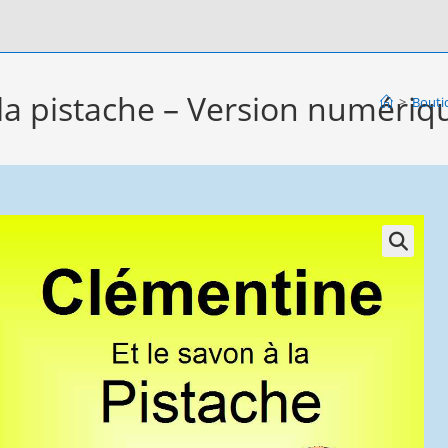
 la pistache – Version numériq
>
Bouti
e
h