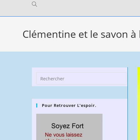
Toggle
website
Clémentine et le savon à
search
Press
Escap
to
close
Pour Retrouver L’espoir.
the
searc
panel.