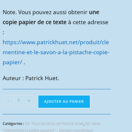
Note.
Vous pouvez aussi obtenir
une
copie papier de ce texte
à cette adresse
:
https://www.patrickhuet.net/produit/cle
mentine-et-le-savon-a-la-pistache-copie-
papier/
.
Auteur : Patrick Huet.
quantité
-
+
AJOUTER AU PANIER
de
Clémentine
et
Catégories :
03- Tous les titres de Patrick Huet
,
D2- Série
le
"Clémentine la petite savante". - Version numérique