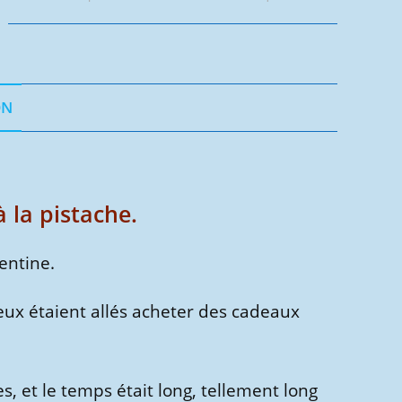
savon
à
la
pistache
-
ON
Version
numérique
 la pistache.
entine.
s deux étaient allés acheter des cadeaux
s, et le temps était long, tellement long