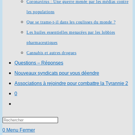
Coronavirus : Une guerre menée par les médias contre
les populations
Que se trame-t-il dans les coulisses du monde ?
Les huiles essentielles menacées par les lobbies
pharmaceutiques
Cannabis et autres drogues
Questions – Réponses
Nouveaux syndicats pour vous déendre
Associations à rejoindre pour combattre la Tyrannie 2
0
Toggle
website
Press
search
Escape
0
Menu
Fermer