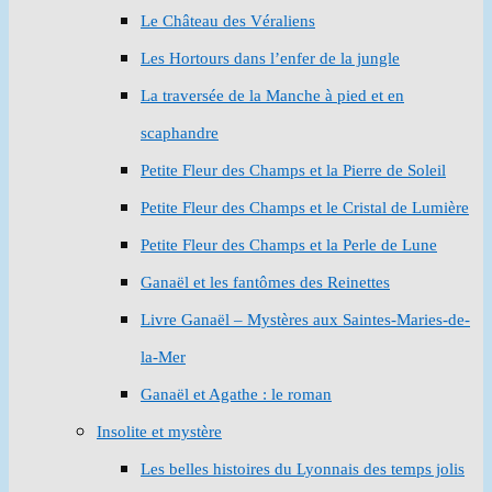
Le Château des Véraliens
Les Hortours dans l’enfer de la jungle
La traversée de la Manche à pied et en
scaphandre
Petite Fleur des Champs et la Pierre de Soleil
Petite Fleur des Champs et le Cristal de Lumière
Petite Fleur des Champs et la Perle de Lune
Ganaël et les fantômes des Reinettes
Livre Ganaël – Mystères aux Saintes-Maries-de-
la-Mer
Ganaël et Agathe : le roman
Insolite et mystère
Les belles histoires du Lyonnais des temps jolis