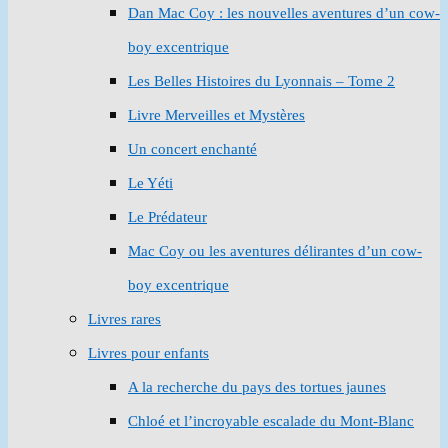
Dan Mac Coy : les nouvelles aventures d’un cow-
boy excentrique
Les Belles Histoires du Lyonnais – Tome 2
Livre Merveilles et Mystères
Un concert enchanté
Le Yéti
Le Prédateur
Mac Coy ou les aventures délirantes d’un cow-
boy excentrique
Livres rares
Livres pour enfants
A la recherche du pays des tortues jaunes
Chloé et l’incroyable escalade du Mont-Blanc