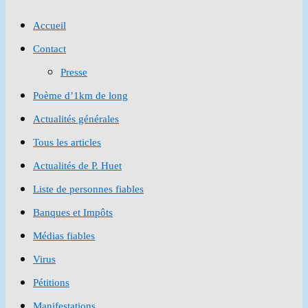
to
Accueil
close
Contact
the
Presse
search
Poème d’1km de long
panel.
Actualités générales
Tous les articles
Actualités de P. Huet
Liste de personnes fiables
Banques et Impôts
Médias fiables
Virus
Pétitions
Manifestations