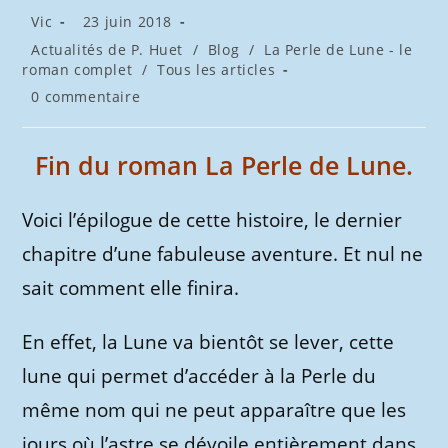
Auteur/autrice
Publication
Vic
23 juin 2018
de
publiée :
Post
Actualités de P. Huet
/
Blog
/
La Perle de Lune - le
la
category:
roman complet
/
Tous les articles
publication :
Commentaires
0 commentaire
de
la
publication :
Fin du roman La Perle de Lune.
Voici l’épilogue de cette histoire, le dernier
chapitre d’une fabuleuse aventure. Et nul ne
sait comment elle finira.
En effet, la Lune va bientôt se lever, cette
lune qui permet d’accéder à la Perle du
même nom qui ne peut apparaître que les
jours où l’astre se dé
voile entièrement dans