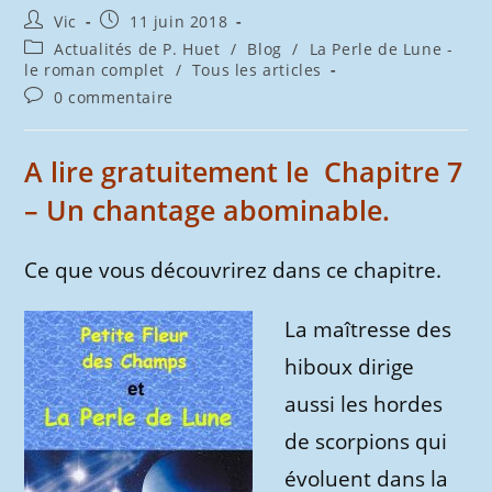
Auteur/autrice
Publication
Vic
11 juin 2018
de
publiée :
Post
Actualités de P. Huet
/
Blog
/
La Perle de Lune -
la
category:
le roman complet
/
Tous les articles
publication :
Commentaires
0 commentaire
de
la
publication :
A lire gratuitement le Chapitre 7
– Un chantage abominable.
Ce que vous découvrirez dans ce chapitre.
La maîtresse des
hiboux dirige
aussi les hordes
de scorpions qui
évoluent dans la