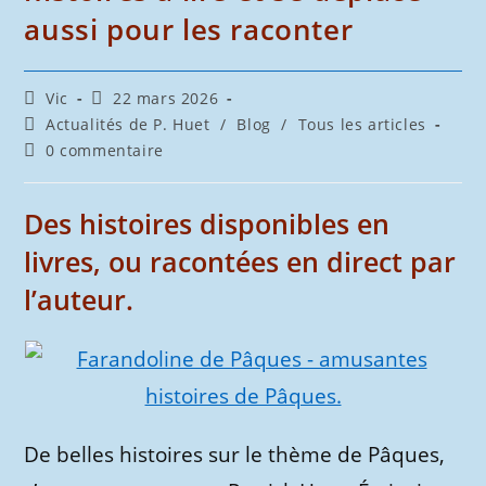
aussi pour les raconter
Auteur/autrice
Publication
Vic
22 mars 2026
de
publiée :
Post
Actualités de P. Huet
/
Blog
/
Tous les articles
la
category:
Commentaires
0 commentaire
publication :
de
la
publication :
Des histoires disponibles en
livres, ou racontées en direct par
l’auteur.
De belles histoires sur le thème de Pâques,