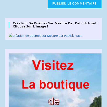
comment
votre
site
(facultatif)
Création De Poèmes Sur Mesure Par Patrick Huet :
Cliquez Sur L’image !