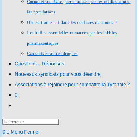
Coronavirus : Une guerre menée par les médias contre
les populations
Que se trame-t-il dans les coulisses du monde ?
Les huiles essentielles menacées par les lobbies
pharmaceutiques
Cannabis et autres drogues
Questions – Réponses
Nouveaux syndicats pour vous déendre
Associations à rejoindre pour combattre la Tyrannie 2
0
Toggle
website
Press
search
Escape
0
Menu
Fermer