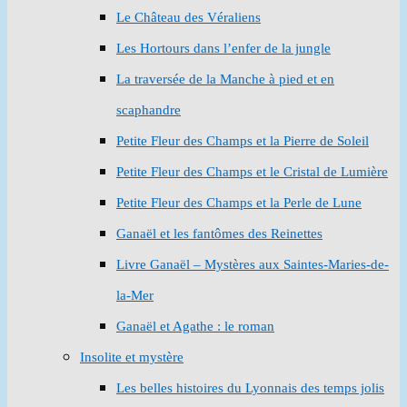
Le Château des Véraliens
Les Hortours dans l’enfer de la jungle
La traversée de la Manche à pied et en
scaphandre
Petite Fleur des Champs et la Pierre de Soleil
Petite Fleur des Champs et le Cristal de Lumière
Petite Fleur des Champs et la Perle de Lune
Ganaël et les fantômes des Reinettes
Livre Ganaël – Mystères aux Saintes-Maries-de-
la-Mer
Ganaël et Agathe : le roman
Insolite et mystère
Les belles histoires du Lyonnais des temps jolis