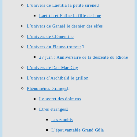
L’univers de Laetitia la petite sirène
Laetitia et Faline la fille de lune
L’univers de Ganaël le dernier des elfes
L’univers de Clémentine
L’univers du Fleuve-trotteur
27 juin : Anniversaire de la descente du Rhône
L’univers de Dan Mac Coy
L’univers d’Archibald le grillon
Phénomènes étranges
Le secret des dolmens
Etres étranges
Les zombis
L’épouvantable Grand Gûla