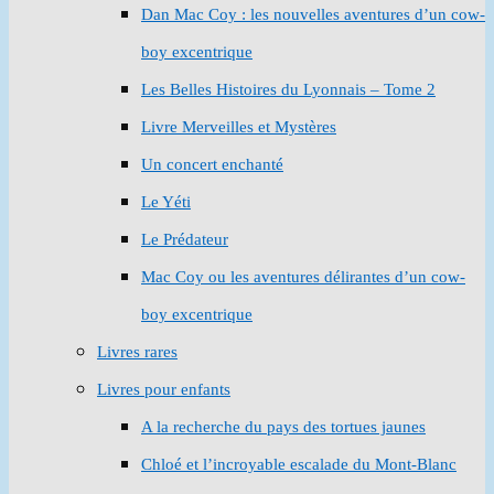
Dan Mac Coy : les nouvelles aventures d’un cow-
boy excentrique
Les Belles Histoires du Lyonnais – Tome 2
Livre Merveilles et Mystères
Un concert enchanté
Le Yéti
Le Prédateur
Mac Coy ou les aventures délirantes d’un cow-
boy excentrique
Livres rares
Livres pour enfants
A la recherche du pays des tortues jaunes
Chloé et l’incroyable escalade du Mont-Blanc