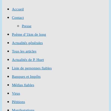
to
Accueil
close
Contact
the
Presse
search
Poème d’1km de long
panel.
Actualités générales
Tous les articles
Actualités de P. Huet
Liste de personnes fiables
Banques et Impôts
Médias fiables
Virus
Pétitions
Manifestations