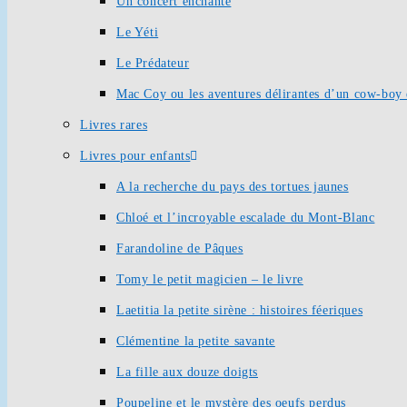
Un concert enchanté
Le Yéti
Le Prédateur
Mac Coy ou les aventures délirantes d’un cow-boy 
Livres rares
Livres pour enfants
A la recherche du pays des tortues jaunes
Chloé et l’incroyable escalade du Mont-Blanc
Farandoline de Pâques
Tomy le petit magicien – le livre
Laetitia la petite sirène : histoires féeriques
Clémentine la petite savante
La fille aux douze doigts
Poupeline et le mystère des oeufs perdus