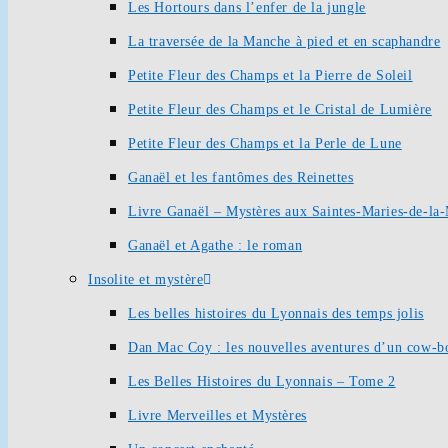
Les Hortours dans l’enfer de la jungle
La traversée de la Manche à pied et en scaphandre
Petite Fleur des Champs et la Pierre de Soleil
Petite Fleur des Champs et le Cristal de Lumière
Petite Fleur des Champs et la Perle de Lune
Ganaël et les fantômes des Reinettes
Livre Ganaël – Mystères aux Saintes-Maries-de-la
Ganaël et Agathe : le roman
Insolite et mystère
Les belles histoires du Lyonnais des temps jolis
Dan Mac Coy : les nouvelles aventures d’un cow-b
Les Belles Histoires du Lyonnais – Tome 2
Livre Merveilles et Mystères