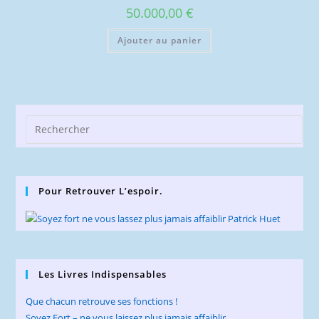
50.000,00
€
Ajouter au panier
Pre
Esc
to
clo
Pour Retrouver L’espoir.
the
sea
pan
Les Livres Indispensables
Que chacun retrouve ses fonctions !
Soyez Fort – ne vous laissez plus jamais affaiblir.