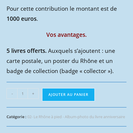
Pour cette contribution le montant est de
1000 euros
.
Vos avantages.
5 livres offerts.
Auxquels s’ajoutent : une
carte postale, un poster du Rhône et un
badge de collection (badge « collector »).
quantité
-
+
AJOUTER AU PANIER
de
Distinction
:
Catégorie :
02- Le Rhône à pied - Album-photo du livre anniversaire
Fleuve-
trotteur