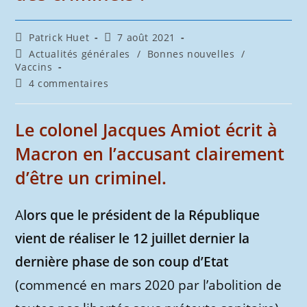
Auteur/autrice
Publication
Patrick Huet
7 août 2021
de
publiée :
Post
Actualités générales
/
Bonnes nouvelles
/
la
category:
Vaccins
publication :
Commentaires
4 commentaires
de
la
publication :
Le colonel Jacques Amiot écrit à
Macron en l’accusant clairement
d’être un criminel.
A
lors que le président de la République
vient de réaliser le 12 juillet dernier la
dernière phase de son coup d’Etat
(commencé en mars 2020 par l’abolition de