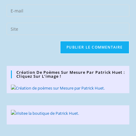
name
Enter
or
your
username
email
Saisir
to
address
l’URL
comment
to
de
comment
votre
site
(facultatif)
Création De Poèmes Sur Mesure Par Patrick Huet :
Cliquez Sur L’image !