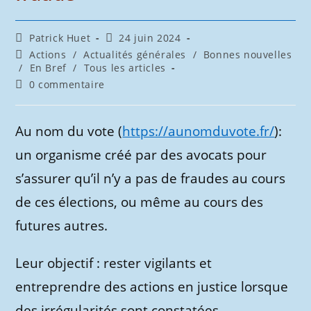
Auteur/autrice
Publication
Patrick Huet
24 juin 2024
de
publiée :
Post
Actions
/
Actualités générales
/
Bonnes nouvelles
la
category:
/
En Bref
/
Tous les articles
publication :
Commentaires
0 commentaire
de
la
publication :
Au nom du vote (
https://aunomduvote.fr/
):
un organisme créé par des avocats pour
s’assurer qu’il n’y a pas de fraudes au cours
de ces élections, ou même au cours des
futures autres.
Leur objectif : rester vigilants et
entreprendre des actions en justice lorsque
des irrégularités sont constatées.