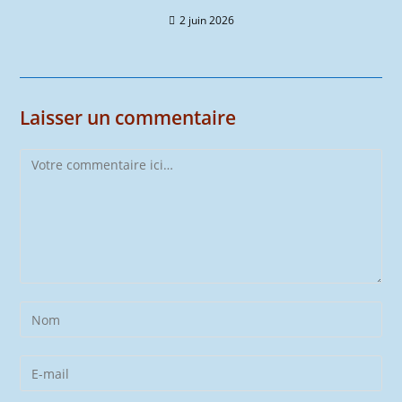
2 juin 2026
Laisser un commentaire
Comment
Enter
your
name
Enter
or
your
username