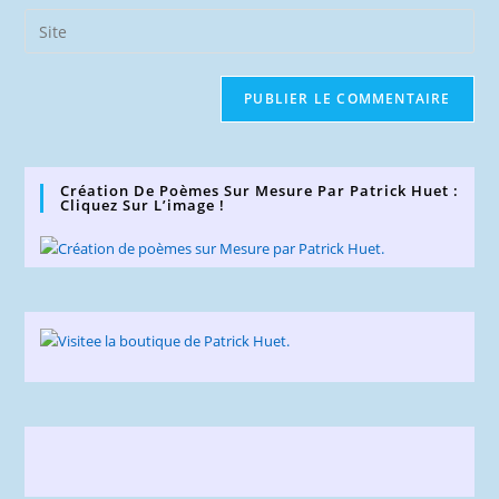
email
Saisir
to
address
l’URL
comment
to
de
comment
votre
site
(facultatif)
Création De Poèmes Sur Mesure Par Patrick Huet :
Cliquez Sur L’image !