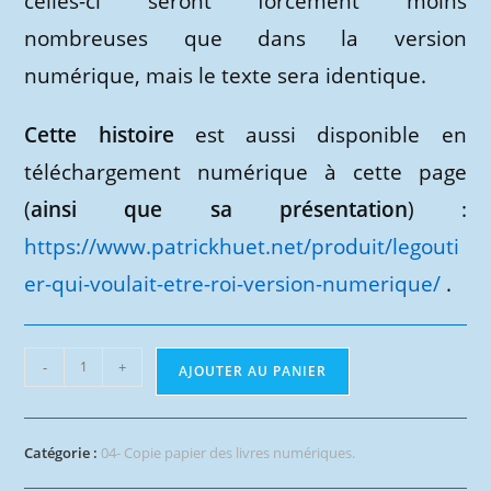
celles-ci seront forcément moins
nombreuses que dans la version
numérique, mais le texte sera identique.
Cette histoire
est aussi disponible en
téléchargement numérique à cette page
(
ainsi que sa présentation
) :
https://www.patrickhuet.net/produit/legouti
er-qui-voulait-etre-roi-version-numerique/
.
quantité
-
+
AJOUTER AU PANIER
de
L’égoutier
qui
Catégorie :
04- Copie papier des livres numériques.
voulait