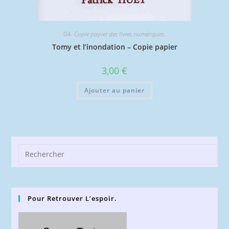
04- Copie papier des livres numériques.
Tomy et l’inondation – Copie papier
3,00
€
Ajouter au panier
Pre
Esc
to
clo
Pour Retrouver L’espoir.
the
sea
pan